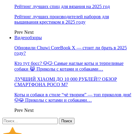
Рейтинг лучших спиц для вязания на 2025 год
Рейтинг лучших производителей наборов для
вышивания крестиком в 2025 году
Prev
Next
Видеообзоры
Обновили Chuwi CoreBook X — стоит ли брать в 2025
году?
Кто тут босс? 🐶😼 Самые наглые коты и терпеливые
собаки 😹 Приколы с котами и собаками…
ЛУЧШИЙ XIAOMI ДО 10 000 РУБЛЕЙ!? ОБЗОР
СМАРТФОНА POCO M7
Коты и собаки в стиле “чё творим” — топ приколов дня!
🐶😹 Приколы с котами и собаками…
Prev
Next