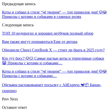
Предыдущая запись
Коты и собаки в стиле “чё творим” — топ приколов дня! 🐶😹
Приколы с котами и собаками в главных ролях
Следующая запись
ТОП 10 недорогих и хороших нетбуков полный обзор
Вам также могут понравиться
Еще от автора
Обновили Chuwi CoreBook X — стоит ли брать в 2025 году?
Кто тут босс? 🐶😼 Самые наглые коты и терпеливые собаки
😹 Приколы с котами и собаками…
Коты и собаки в стиле “чё творим” — топ приколов дня! 🐶😹
Приколы с котами и собаками…
Обезьяна распаковывает посылку с AliExpress 🐒📦 Банан-
сюрприз
Prev
Next
Оставьте ответ