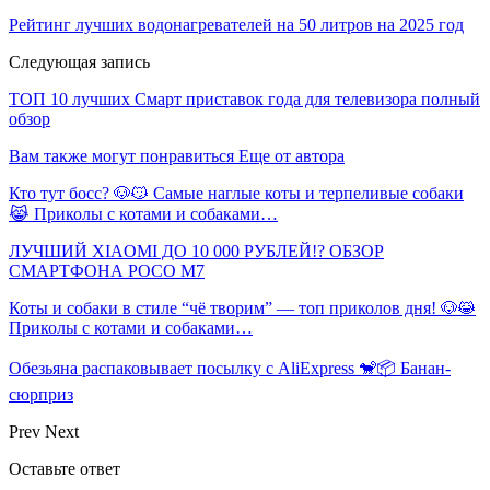
Рейтинг лучших водонагревателей на 50 литров на 2025 год
Следующая запись
ТОП 10 лучших Смарт приставок года для телевизора полный
обзор
Вам также могут понравиться
Еще от автора
Кто тут босс? 🐶😼 Самые наглые коты и терпеливые собаки
😹 Приколы с котами и собаками…
ЛУЧШИЙ XIAOMI ДО 10 000 РУБЛЕЙ!? ОБЗОР
СМАРТФОНА POCO M7
Коты и собаки в стиле “чё творим” — топ приколов дня! 🐶😹
Приколы с котами и собаками…
Обезьяна распаковывает посылку с AliExpress 🐒📦 Банан-
сюрприз
Prev
Next
Оставьте ответ