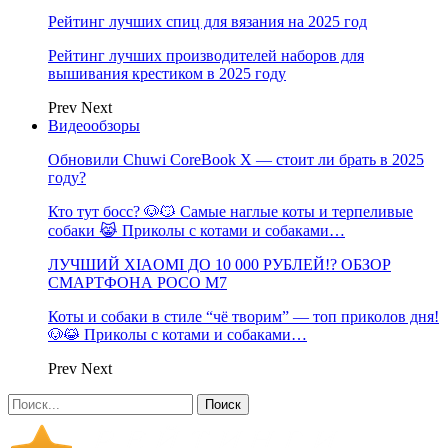
Рейтинг лучших спиц для вязания на 2025 год
Рейтинг лучших производителей наборов для
вышивания крестиком в 2025 году
Prev
Next
Видеообзоры
Обновили Chuwi CoreBook X — стоит ли брать в 2025
году?
Кто тут босс? 🐶😼 Самые наглые коты и терпеливые
собаки 😹 Приколы с котами и собаками…
ЛУЧШИЙ XIAOMI ДО 10 000 РУБЛЕЙ!? ОБЗОР
СМАРТФОНА POCO M7
Коты и собаки в стиле “чё творим” — топ приколов дня!
🐶😹 Приколы с котами и собаками…
Prev
Next