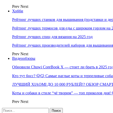
Prev
Next
Хобби
Рейтинг лучших станков для вышивания (подставки и дер
Рейтинг лучших термосов для еды с широким горлом на 
Рейтинг лучших спиц для вязания на 2025 год
Рейтинг лучших производителей наборов для вышивания 
Prev
Next
Видеообзоры
Обновили Chuwi CoreBook X — стоит ли брать в 2025 го
Кто тут босс? 🐶😼 Самые наглые коты и терпеливые со
ЛУЧШИЙ XIAOMI ДО 10 000 РУБЛЕЙ!? ОБЗОР СМА
Коты и собаки в стиле “чё творим” — топ приколов дня!
Prev
Next