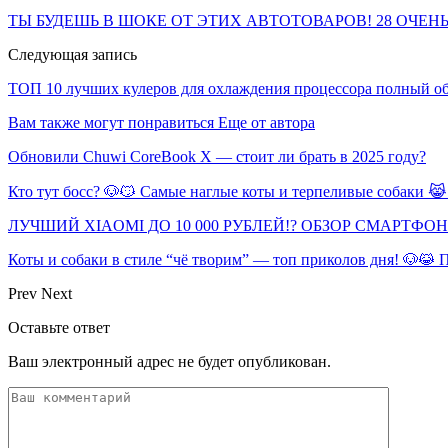
ТЫ БУДЕШЬ В ШОКЕ ОТ ЭТИХ АВТОТОВАРОВ! 28 ОЧЕН
Следующая запись
ТОП 10 лучших кулеров для охлаждения процессора полный о
Вам также могут понравиться
Еще от автора
Обновили Chuwi CoreBook X — стоит ли брать в 2025 году?
Кто тут босс? 🐶😼 Самые наглые коты и терпеливые собаки 
ЛУЧШИЙ XIAOMI ДО 10 000 РУБЛЕЙ!? ОБЗОР СМАРТФО
Коты и собаки в стиле “чё творим” — топ приколов дня! 🐶😹
Prev
Next
Оставьте ответ
Ваш электронный адрес не будет опубликован.