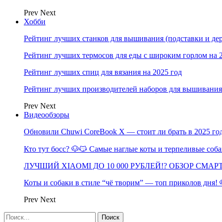
Prev
Next
Хобби
Рейтинг лучших станков для вышивания (подставки и дер
Рейтинг лучших термосов для еды с широким горлом на 
Рейтинг лучших спиц для вязания на 2025 год
Рейтинг лучших производителей наборов для вышивания 
Prev
Next
Видеообзоры
Обновили Chuwi CoreBook X — стоит ли брать в 2025 го
Кто тут босс? 🐶😼 Самые наглые коты и терпеливые со
ЛУЧШИЙ XIAOMI ДО 10 000 РУБЛЕЙ!? ОБЗОР СМА
Коты и собаки в стиле “чё творим” — топ приколов дня!
Prev
Next