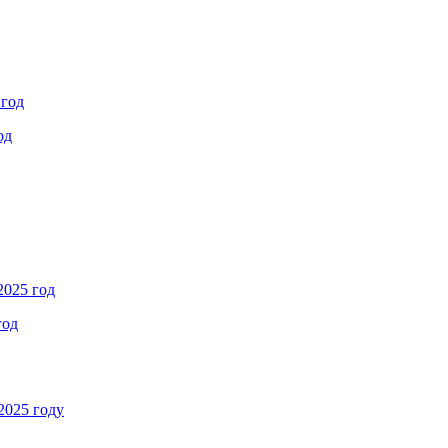
 год
од
2025 год
год
2025 году