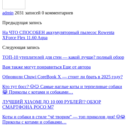
admin
2031 записей
0 комментариев
Предыдущая запись
На ЧТО СПОСОБЕН аккумуляторный пылесос Rowenta
XForce Flex 11.60 Aqua
Следующая запись
ТОП-10 утеплителей для стен — какой лучше? полный обзор
Вам также могут понравиться
Еще от автора
Обновили Chuwi CoreBook X — стоит ли брать в 2025 году?
Кто тут босс? 🐶😼 Самые наглые коты и терпеливые собаки
😹 Приколы с котами и собаками…
ЛУЧШИЙ XIAOMI ДО 10 000 РУБЛЕЙ!? ОБЗОР
СМАРТФОНА POCO M7
Коты и собаки в стиле “чё творим” — топ приколов дня! 🐶😹
Приколы с котами и собаками…