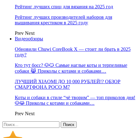
Рейтинг лучших спиц для вязания на 2025 год
Рейтинг лучших производителей наборов для
вышивания крестиком в 2025 году
Prev
Next
Видеообзоры
Обновили Chuwi CoreBook X — стоит ли брать в 2025
году?
Кто тут босс? 🐶😼 Самые наглые коты и терпеливые
собаки 😹 Приколы с котами и собаками…
ЛУЧШИЙ XIAOMI ДО 10 000 РУБЛЕЙ!? ОБЗОР
СМАРТФОНА POCO M7
Коты и собаки в стиле “чё творим” — топ приколов дня!
🐶😹 Приколы с котами и собаками…
Prev
Next