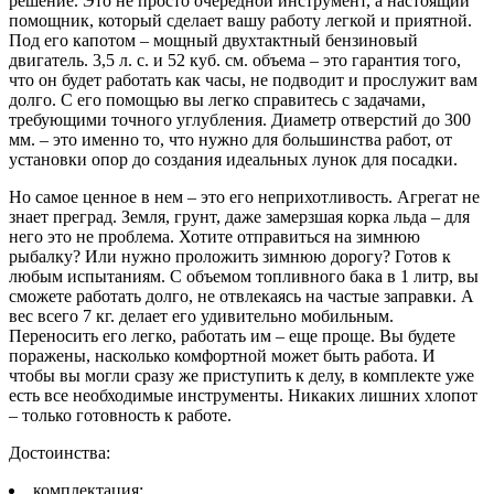
решение. Это не просто очередной инструмент, а настоящий
помощник, который сделает вашу работу легкой и приятной.
Под его капотом – мощный двухтактный бензиновый
двигатель. 3,5 л. с. и 52 куб. см. объема – это гарантия того,
что он будет работать как часы, не подводит и прослужит вам
долго. С его помощью вы легко справитесь с задачами,
требующими точного углубления. Диаметр отверстий до 300
мм. – это именно то, что нужно для большинства работ, от
установки опор до создания идеальных лунок для посадки.
Но самое ценное в нем – это его неприхотливость. Агрегат не
знает преград. Земля, грунт, даже замерзшая корка льда – для
него это не проблема. Хотите отправиться на зимнюю
рыбалку? Или нужно проложить зимнюю дорогу? Готов к
любым испытаниям. С объемом топливного бака в 1 литр, вы
сможете работать долго, не отвлекаясь на частые заправки. А
вес всего 7 кг. делает его удивительно мобильным.
Переносить его легко, работать им – еще проще. Вы будете
поражены, насколько комфортной может быть работа. И
чтобы вы могли сразу же приступить к делу, в комплекте уже
есть все необходимые инструменты. Никаких лишних хлопот
– только готовность к работе.
Достоинства:
комплектация;