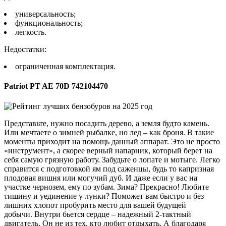
универсальность;
функциональность;
легкость.
Недостатки:
ограниченная комплектация.
Patriot PT AE 70D 742104470
Представьте, нужно посадить дерево, а земля будто камень.
Или мечтаете о зимней рыбалке, но лед – как броня. В такие
моменты приходит на помощь данный аппарат. Это не просто
«инструмент», а скорее верный напарник, который берет на
себя самую грязную работу. Забудьте о лопате и мотыге. Легко
справится с подготовкой ям под саженцы, будь то капризная
плодовая вишня или могучий дуб. И даже если у вас на
участке чернозем, ему по зубам. Зима? Прекрасно! Любите
тишину и уединение у лунки? Поможет вам быстро и без
лишних хлопот пробурить место для вашей будущей
добычи. Внутри бьется сердце – надежный 2-тактный
двигатель. Он не из тех, кто любит отдыхать. А благодаря