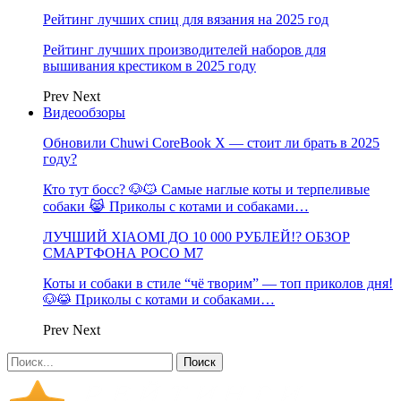
Рейтинг лучших спиц для вязания на 2025 год
Рейтинг лучших производителей наборов для
вышивания крестиком в 2025 году
Prev
Next
Видеообзоры
Обновили Chuwi CoreBook X — стоит ли брать в 2025
году?
Кто тут босс? 🐶😼 Самые наглые коты и терпеливые
собаки 😹 Приколы с котами и собаками…
ЛУЧШИЙ XIAOMI ДО 10 000 РУБЛЕЙ!? ОБЗОР
СМАРТФОНА POCO M7
Коты и собаки в стиле “чё творим” — топ приколов дня!
🐶😹 Приколы с котами и собаками…
Prev
Next