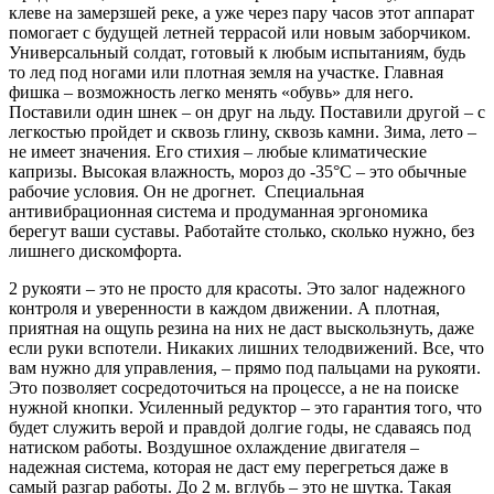
клеве на замерзшей реке, а уже через пару часов этот аппарат
помогает с будущей летней террасой или новым заборчиком.
Универсальный солдат, готовый к любым испытаниям, будь
то лед под ногами или плотная земля на участке. Главная
фишка – возможность легко менять «обувь» для него.
Поставили один шнек – он друг на льду. Поставили другой – с
легкостью пройдет и сквозь глину, сквозь камни. Зима, лето –
не имеет значения. Его стихия – любые климатические
капризы. Высокая влажность, мороз до -35°С – это обычные
рабочие условия. Он не дрогнет. Специальная
антивибрационная система и продуманная эргономика
берегут ваши суставы. Работайте столько, сколько нужно, без
лишнего дискомфорта.
2 рукояти – это не просто для красоты. Это залог надежного
контроля и уверенности в каждом движении. А плотная,
приятная на ощупь резина на них не даст выскользнуть, даже
если руки вспотели. Никаких лишних телодвижений. Все, что
вам нужно для управления, – прямо под пальцами на рукояти.
Это позволяет сосредоточиться на процессе, а не на поиске
нужной кнопки. Усиленный редуктор – это гарантия того, что
будет служить верой и правдой долгие годы, не сдаваясь под
натиском работы. Воздушное охлаждение двигателя –
надежная система, которая не даст ему перегреться даже в
самый разгар работы. До 2 м. вглубь – это не шутка. Такая