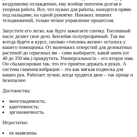
воздушному охлаждению, ему вообще нипочем долгая и
упорная работа. Все, что нужно для работы, находится прямо
под пальцами, на одной рукоятке. Никаких лишних
телодвижений, только четкое управление процессом.
Запустите его легко, как будто зажигаете спичку. Топливный
насос делает свое дело. Бензобак полупрозрачный. Так вы
всегда будете в курсе, сколько «топлива жизни» осталось у
вашего помощника. От маленьких отверстий для деликатных
растений до серьезных ям – сами выбираете, какой шнек (от
40 до 350 мм.) прикрутить. Универсальность – его второе имя.
Он сбалансирован так, что его приятно держать в руках. А
система гашения вибрации – это как мягкая подвеска для
ваших рук. Работает лучше, когда трудятся двое – так проще и
безопаснее.
Достоинства:
многозадачность;
адаптивность;
эргономичность.
Недостатки:
не выявлены.