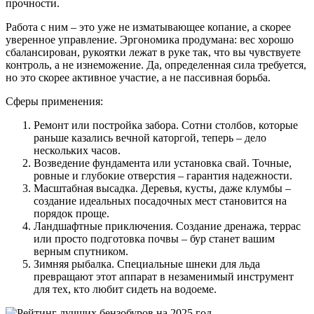
прочности.
Работа с ним – это уже не изматывающее копание, а скорее
уверенное управление. Эргономика продумана: вес хорошо
сбалансирован, рукоятки лежат в руке так, что вы чувствуете
контроль, а не изнеможение. Да, определенная сила требуется,
но это скорее активное участие, а не пассивная борьба.
Сферы применения:
Ремонт или постройка забора. Сотни столбов, которые
раньше казались вечной каторгой, теперь – дело
нескольких часов.
Возведение фундамента или установка свай. Точные,
ровные и глубокие отверстия – гарантия надежности.
Масштабная высадка. Деревья, кусты, даже клумбы –
создание идеальных посадочных мест становится на
порядок проще.
Ландшафтные приключения. Создание дренажа, террас
или просто подготовка почвы – бур станет вашим
верным спутником.
Зимняя рыбалка. Специальные шнеки для льда
превращают этот аппарат в незаменимый инструмент
для тех, кто любит сидеть на водоеме.