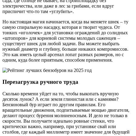
сада, где солнце не бывает, на стройплощадку без
электричества, или даже в лес за грибами, если вдруг
приспичит что-то там «углубить».
Но настоящая магия начинается, когда вы меняете шнек – ту
самую спиральную насадку, которая и творит чудеса. От
тонких «иголочек» для установки ограждений до солидных
«штопоров» для корневой системы молодых саженцев –
существует шнек для любой задачи. Вы можете выбрать
нужный диаметр и глубину, больше никаких компромиссов.
Это как иметь целый арсенал лопат разных размеров, но с
одним, куда более приятным, способом применения.
Перезагрузка ручного труда
Сколько времени уйдет на то, чтобы выкопать вручную
десяток лунок? А если земля глинистая или с камнями?
Бензиновый бур играет по другим правилам. Его
вращательные движения, подпитываемые мощью двигателя,
делают процесс бурения молниеносным. И дело не только в
скорости. Вы получаете идеально ровные стенки, что
критически важно, например, при установке свай или
столбов, где каждый миллиметр имеет значение для будущей