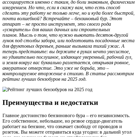
ассоциируется именно с таким, до боли знакомым, физическим
изнурением. Но что, если я скажу вам, что есть способ
сделать эту работу не только легче, но и куда более быстрой,
почти волшебной? Встречайте – бензиновый бур. Этот
аппарат – не просто инструмент, это своего рода
«ускоритель» для ваших дачных или строительных
планов.
Мысль о том, что нужно выкопать десяток-другой
лунок под столбы забора, или подготовить посадочные места
для фруктовых деревьев, раньше вызывала тихий ужас. А
теперь представьте: вы держите в руках нечто увесистое,
но удивительно послушное, издающее уверенный, рабочий гул,
и земля вокруг вас буквально разлетается, открывая ровное,
аккуратное отверстие. Это уже не борьба, это –
контролируемое вторжение в стихию. В статье рассмотрим
рейтинг лучших бензобуров на 2025 год.
Преимущества и недостатки
Главное достоинство бензинового бура – его независимость.
Его собственное, небольшое, но резвое сердце-двигатель
работает на бензине, что означает свободу от проводов и
розеток. Вы можете отправиться куда угодно: в дальний угол