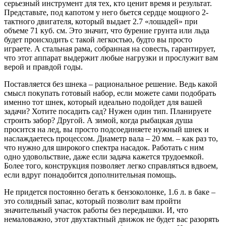
серьезный инструмент для тех, кто ценит время и результат.
Представьте, под капотом у него бьется сердце мощного 2-
тактного двигателя, который выдает 2.7 «лошадей» при
объеме 71 куб. см. Это значит, что бурение грунта или льда
будет происходить с такой легкостью, будто вы просто
играете. А стальная рама, собранная на совесть, гарантирует,
что этот аппарат выдержит любые нагрузки и прослужит вам
верой и правдой годы.
Поставляется без шнека – рациональное решение. Ведь какой
смысл покупать готовый набор, если можете сами подобрать
именно тот шнек, который идеально подойдет для вашей
задачи? Хотите посадить сад? Нужен один тип. Планируете
строить забор? Другой. А зимой, когда рыбацкая душа
просится на лед, вы просто подсоединяете нужный шнек и
наслаждаетесь процессом. Диаметр вала – 20 мм. – как раз то,
что нужно для широкого спектра насадок. Работать с ним
одно удовольствие, даже если задача кажется трудоемкой.
Более того, конструкция позволяет легко справляться вдвоем,
если вдруг понадобится дополнительная помощь.
Не придется постоянно бегать к бензоколонке, 1.6 л. в баке –
это солидный запас, который позволит вам пройти
значительный участок работы без передышки. И, что
немаловажно, этот двухтактный движок не будет вас разорять