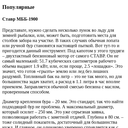
Популярные
Ставр МББ-1900
Представьте, нужно сделать несколько лунок во льду для
зимней рыбалки, или, может быть, подготовить места для
столбов забора на участке. В таких случаях обычная лопата
или ручной бур становятся настоящей пыткой. Вот тут-то и
пригодится данный инструмент. Под капотом у этого трудяги
– двухтактный бензиновый мотор от самого СТАВР. Он не
самый маленький: 51.7 кубических сантиметров рабочего
объема выдают 1.9 кВт, или, если проще, 2.5 «лошадки». Это
значит, что готов «грызть» землю или лед без лишних
раздумий. Топливный бак на литр – это не так много, но для
большинства задач хватит, а расход в 1.1 литра в час вполне
приемлем. Заправляется обычной смесью бензина с маслом,
проверенным способом.
Диаметр крепления бура – 20 мм. Это стандарт, так что найти
подходящий бур не проблема. А максимальный диаметр,
который осилит – 250 мм. Это уже серьезная заявка,
позволяющая работать с заметной отдачей. Глубина в 80 см. –
тоже солидный показатель, достаточный для большинства
нужд. И главное, он одинаково уверенно справляется как с