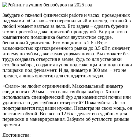
Забудьте о тяжелой физической работе и часах, проведенных
над ямами. «Силач» – это персональный инженер, готовый в
любой момент взяться за дело. Его задача – сделать бурение
земли простой и даже приятной процедурой. Внутри этого
компактного помощника бьется двухтактное сердце,
бензиновый двигатель. Его мощность в 2.6 кВт, с
возможностью кратковременного рывка до 3.5 кВт, означает,
что ему по зубам даже самая упрямая почва. Вы сможете без
труда создавать отверстия в земле, будь то для установки
столбов забора, создания лунок под саженцы или подготовки
площадки под фундамент. И да, диаметр в 300 мм. – это не
предел, а лишь ориентир для стандартных задач.
«Силач» не любит ограничений. Максимальный диаметр
соединения в 20 мм. – это ваша свобода выбора. Хотите
использовать специфический бур для каменистой почвы или
удлинить его для глубоких отверстий? Пожалуйста. Легко
подстраивается под ваши нужды. Несмотря на свою мощь, он
не станет обузой. Вес всего 12.6 кг. делает его удобным для
переноски и маневрирования. Забудьте об усталости раньше
времени.
Достоинства: