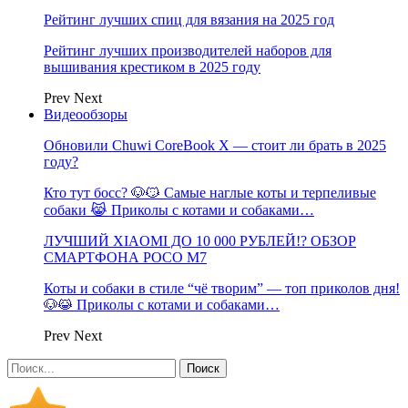
Рейтинг лучших спиц для вязания на 2025 год
Рейтинг лучших производителей наборов для
вышивания крестиком в 2025 году
Prev
Next
Видеообзоры
Обновили Chuwi CoreBook X — стоит ли брать в 2025
году?
Кто тут босс? 🐶😼 Самые наглые коты и терпеливые
собаки 😹 Приколы с котами и собаками…
ЛУЧШИЙ XIAOMI ДО 10 000 РУБЛЕЙ!? ОБЗОР
СМАРТФОНА POCO M7
Коты и собаки в стиле “чё творим” — топ приколов дня!
🐶😹 Приколы с котами и собаками…
Prev
Next