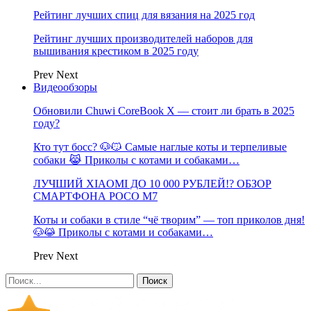
Рейтинг лучших спиц для вязания на 2025 год
Рейтинг лучших производителей наборов для
вышивания крестиком в 2025 году
Prev
Next
Видеообзоры
Обновили Chuwi CoreBook X — стоит ли брать в 2025
году?
Кто тут босс? 🐶😼 Самые наглые коты и терпеливые
собаки 😹 Приколы с котами и собаками…
ЛУЧШИЙ XIAOMI ДО 10 000 РУБЛЕЙ!? ОБЗОР
СМАРТФОНА POCO M7
Коты и собаки в стиле “чё творим” — топ приколов дня!
🐶😹 Приколы с котами и собаками…
Prev
Next