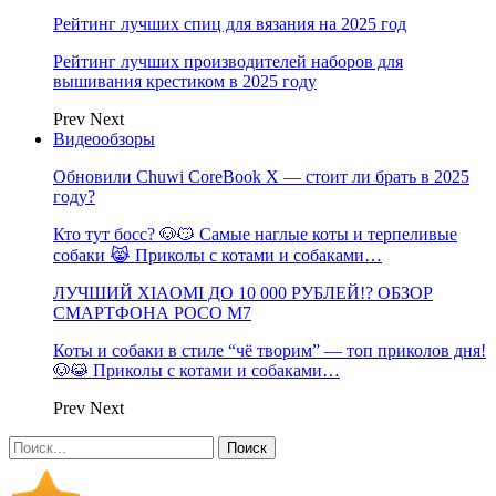
Рейтинг лучших спиц для вязания на 2025 год
Рейтинг лучших производителей наборов для
вышивания крестиком в 2025 году
Prev
Next
Видеообзоры
Обновили Chuwi CoreBook X — стоит ли брать в 2025
году?
Кто тут босс? 🐶😼 Самые наглые коты и терпеливые
собаки 😹 Приколы с котами и собаками…
ЛУЧШИЙ XIAOMI ДО 10 000 РУБЛЕЙ!? ОБЗОР
СМАРТФОНА POCO M7
Коты и собаки в стиле “чё творим” — топ приколов дня!
🐶😹 Приколы с котами и собаками…
Prev
Next