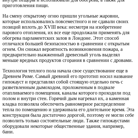
приготовления пищи.
На смену открытому огню пришли угольные жаровни,
которые использовались повсеместного и не сдавали своих
позиций вплоть до XVIII века: несмотря на изобретение
парового отопления, их все еще продолжали применять для
обогрева парламентских залов в Лондоне. Этот способ
отличался большей безопасностью в сравнении с открытым
огнем. Он снижал вероятность возникновения пожара, а
предварительно выжженный древесный уголь выделял
меньше вредных продуктов сгорания в сравнении с дровами.
Технология теплого пола начала свое существование еще в
Древнем Риме. Самый древний его прототип носил название
гипокауст и представлял собой стоящую отдельно печь с
разветвленным дымоходом, проложенным в подвале
отапливаемого помещения, каналы которого проходили под
полом и внутри стен. Горячий дым нагревал их, а каменная
кладка позволяла обеспечить равномерное распределение
тепла по помещению и удерживала его длительное время. Эта
конструкция была достаточно дорогой, поэтому ее могли себе
позволить только состоятельные люди. Также гипокаустами
оборудовали некоторые общественные здания, например,
бани.