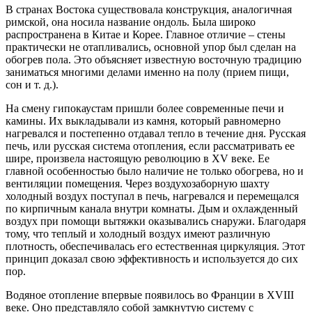
В странах Востока существовала конструкция, аналогичная
римской, она носила название ондоль. Была широко
распространена в Китае и Корее. Главное отличие – стены
практически не отапливались, основной упор был сделан на
обогрев пола. Это объясняет известную восточную традицию
заниматься многими делами именно на полу (прием пищи,
сон и т. д.).
На смену гипокаустам пришли более современные печи и
камины. Их выкладывали из камня, который равномерно
нагревался и постепенно отдавал тепло в течение дня. Русская
печь, или русская система отопления, если рассматривать ее
шире, произвела настоящую революцию в XV веке. Ее
главной особенностью было наличие не только обогрева, но и
вентиляции помещения. Через воздухозаборную шахту
холодный воздух поступал в печь, нагревался и перемещался
по кирпичным канала внутри комнаты. Дым и охлажденный
воздух при помощи вытяжки оказывались снаружи. Благодаря
тому, что теплый и холодный воздух имеют различную
плотность, обеспечивалась его естественная циркуляция. Этот
принцип доказал свою эффективность и используется до сих
пор.
Водяное отопление впервые появилось во Франции в XVIII
веке. Оно представляло собой замкнутую систему с