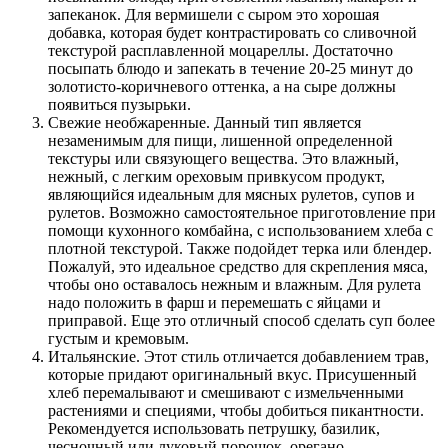
запеканок. Для вермишели с сыром это хорошая
добавка, которая будет контрастировать со сливочной
текстурой расплавленной моцареллы. Достаточно
посыпать блюдо и запекать в течение 20-25 минут до
золотисто-коричневого оттенка, а на сыре должны
появиться пузырьки.
Свежие необжаренные. Данный тип является
незаменимым для пищи, лишенной определенной
текстуры или связующего вещества. Это влажный,
нежный, с легким ореховым привкусом продукт,
являющийся идеальным для мясных рулетов, супов и
рулетов. Возможно самостоятельное приготовление при
помощи кухонного комбайна, с использованием хлеба с
плотной текстурой. Также подойдет терка или блендер.
Пожалуй, это идеальное средство для скрепления мяса,
чтобы оно оставалось нежным и влажным. Для рулета
надо положить в фарш и перемешать с яйцами и
приправой. Еще это отличный способ сделать суп более
густым и кремовым.
Итальянские. Этот стиль отличается добавлением трав,
которые придают оригинальный вкус. Присушенный
хлеб перемалывают и смешивают с измельченными
растениями и специями, чтобы добиться пикантности.
Рекомендуется использовать петрушку, базилик,
чесночный или луковый порошок, орегано.