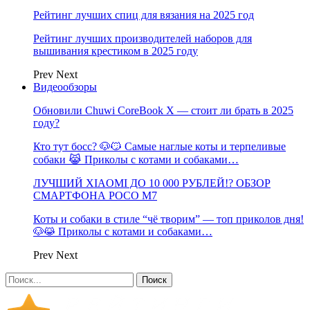
Рейтинг лучших спиц для вязания на 2025 год
Рейтинг лучших производителей наборов для
вышивания крестиком в 2025 году
Prev
Next
Видеообзоры
Обновили Chuwi CoreBook X — стоит ли брать в 2025
году?
Кто тут босс? 🐶😼 Самые наглые коты и терпеливые
собаки 😹 Приколы с котами и собаками…
ЛУЧШИЙ XIAOMI ДО 10 000 РУБЛЕЙ!? ОБЗОР
СМАРТФОНА POCO M7
Коты и собаки в стиле “чё творим” — топ приколов дня!
🐶😹 Приколы с котами и собаками…
Prev
Next