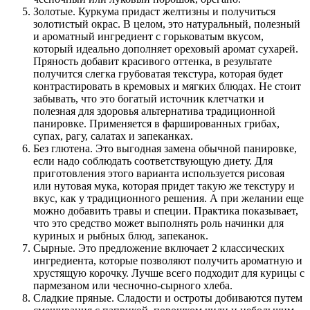
Золотые. Куркума придаст желтизны и получиться
золотистый окрас. В целом, это натуральный, полезный
и ароматный ингредиент с горьковатым вкусом,
который идеально дополняет ореховый аромат сухарей.
Пряность добавит красивого оттенка, в результате
получится слегка грубоватая текстура, которая будет
контрастировать в кремовых и мягких блюдах. Не стоит
забывать, что это богатый источник клетчатки и
полезная для здоровья альтернатива традиционной
панировке. Применяется в фаршированных грибах,
супах, рагу, салатах и запеканках.
Без глютена. Это выгодная замена обычной панировке,
если надо соблюдать соответствующую диету. Для
приготовления этого варианта используется рисовая
или нутовая мука, которая придет такую же текстуру и
вкус, как у традиционного решения. А при желании еще
можно добавить травы и специи. Практика показывает,
что это средство может выполнять роль начинки для
куриных и рыбных блюд, запеканок.
Сырные. Это предложение включает 2 классических
ингредиента, которые позволяют получить ароматную и
хрустящую корочку. Лучше всего подходит для курицы с
пармезаном или чесночно-сырного хлеба.
Сладкие пряные. Сладости и остроты добиваются путем