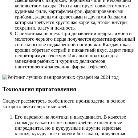
смешивания с паприкой, порошком чили и небольшим
количеством сахара. Это гарантирует совместимость с
куриным филе, картофелем фри, фаршированными
грибами, жареными креветками и другими блюдами,
которым требуется хрустящая корочка, чтобы внутри
сохранить влагу и нежность.
С лимонным перцем. При добавлении цедры лимона и
молотого черного перца получается ароматизированный
сорт на основе поджаренной панировки. Каждая такая
крошка обретает острый и пикантный вкус, дарит пище
неповторимую текстуру. Идеально подходит для
запекания рыбных и куриных деликатесов,
приготовления запеканок, фарша, тефтелей.
Технология приготовления
Следует рассмотреть особенности производства, в основе
которого лежит черствый хлеб.
Его нарезают на ломтики и высушивают. В качестве
сырья допускаются не только хлебные пшеничные
ингредиенты, но и кукурузные и другие зерновые
хлопья, кукурузные палочки без сахара, полученные