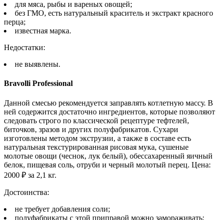
для мяса, рыбы и вареных овощей;
без ГМО, есть натуральный краситель и экстракт красного
перца;
известная марка.
Недостатки:
не выявлены.
Bravolli Professional
Данной смесью рекомендуется заправлять котлетную массу. В
ней содержится достаточно ингредиентов, которые позволяют
следовать строго по классической рецептуре тефтелей,
биточков, зразов и других полуфабрикатов. Сухари
изготовлены методом экструзии, а также в составе есть
натуральная текстурированная рисовая мука, сушеные
молотые овощи (чеснок, лук белый), обессахаренный яичный
белок, пищевая соль, отруби и черный молотый перец. Цена:
2000 ₽ за 2,1 кг.
Достоинства:
не требует добавления соли;
полуфабрикаты с этой приправой можно замораживать;