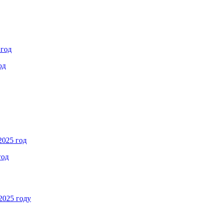
 год
од
2025 год
год
2025 году