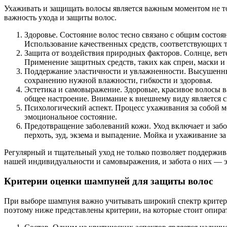
Ухаживать и защищать волосы является важным моментом не то
важность ухода и защиты волос.
Здоровье. Состояние волос тесно связано с общим состо
Использование качественных средств, соответствующих т
Защита от воздействия природных факторов. Солнце, ветер
Применение защитных средств, таких как спреи, маски и
Поддержание эластичности и увлажненности. Высушенные
сохранению нужной влажности, гибкости и здоровья.
Эстетика и самовыражение. Здоровые, красивое волосы 
общее настроение. Внимание к внешнему виду является с
Психологический аспект. Процесс ухаживания за собой м
эмоциональное состояние.
Предотвращение заболеваний кожи. Уход включает и заб
перхоть, зуд, экзема и выпадение. Мойка и ухаживание з
Регулярный и тщательный уход не только позволяет поддержива
нашей индивидуальности и самовыражения, и забота о них — э
Критерии оценки шампуней для защиты волос
При выборе шампуня важно учитывать широкий спектр критерие
поэтому ниже представлены критерии, на которые стоит опират