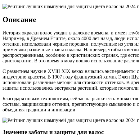
Описание
История окраски волос уходит в далекие времена, и имеет глу
Например, в Древнем Египте, около 4000 лет назад, люди исп
оттенки, использовали черные порошки, полученные из угля ил
применяли различные травы и масла. Например, чтобы осветли
распространенным, особенно в христианских странах, где есте
аристократии. В это время в моду вошло использование различ
С развитием науки в XVIII-XIX веках начались эксперименты 
индустрию красоты. В 1907 году французский химик Эжен Шул
использовали различные методы для стойкости оттенков. В дре
защиты использовались экстракты растений, которые помогали
Благодаря новым технологиям, сейчас на рынке есть множест
составы, защищающие оттенки, препятствующие смыванию и с
объединяя традиции и инновации.
Значение заботы и защиты для волос