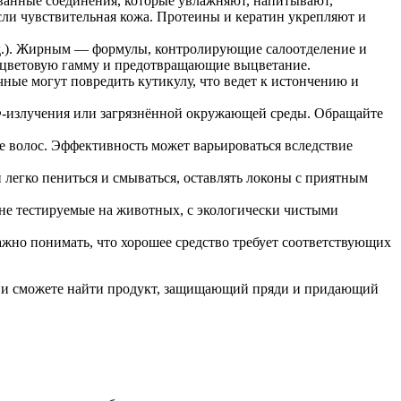
ованные соединения, которые увлажняют, напитывают,
 если чувствительная кожа. Протеины и кератин укрепляют и
.д.). Жирным — формулы, контролирующие салоотделение и
цветовую гамму и предотвращающие выцветание.
ные могут повредить кутикулу, что ведет к истончению и
Ф-излучения или загрязнённой окружающей среды. Обращайте
е волос. Эффективность может варьироваться вследствие
 легко пениться и смываться, оставлять локоны с приятным
 не тестируемые на животных, с экологически чистыми
важно понимать, что хорошее средство требует соответствующих
я, и сможете найти продукт, защищающий пряди и придающий