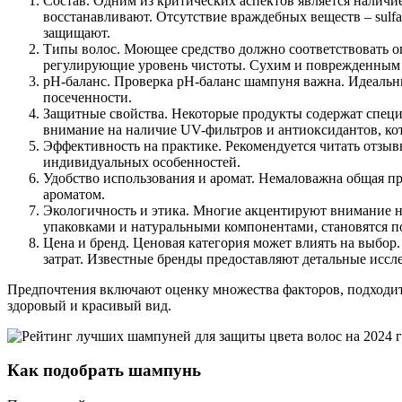
Состав. Одним из критических аспектов является налич
восстанавливают. Отсутствие враждебных веществ – sulfat
защищают.
Типы волос. Моющее средство должно соответствовать о
регулирующие уровень чистоты. Сухим и поврежденны
pH-баланс. Проверка pH-баланс шампуня важна. Идеальны
посеченности.
Защитные свойства. Некоторые продукты содержат спец
внимание на наличие UV-фильтров и антиоксидантов, кот
Эффективность на практике. Рекомендуется читать отзыв
индивидуальных особенностей.
Удобство использования и аромат. Немаловажна общая пр
ароматом.
Экологичность и этика. Многие акцентируют внимание на
упаковками и натуральными компонентами, становятся 
Цена и бренд. Ценовая категория может влиять на выбор.
затрат. Известные бренды предоставляют детальные иссл
Предпочтения включают оценку множества факторов, подходит
здоровый и красивый вид.
Как подобрать шампунь