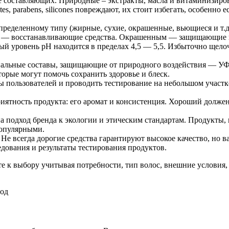
ие составляющих. Природные – экстракты, масла и витаминизир
es, parabens, silicones повреждают, их стоит избегать, особенно
пределенному типу (жирные, сухие, окрашенные, вьющиеся и т
м — восстанавливающие средства. Окрашенным — защищающие 
й уровень pH находится в пределах 4,5 — 5,5. Избыточно щелоч
иальные составы, защищающие от природного воздействия — У
орые могут помочь сохранить здоровье и блеск.
ы пользователей и проводить тестирование на небольшом участк
иятность продукта: его аромат и консистенция. Хороший должен
 подход бренда к экологии и этическим стандартам. Продукты,
популярными.
 Не всегда дорогие средства гарантируют высокое качество, но 
едования и результаты тестирования продуктов.
е к выбору учитывая потребности, тип волос, внешние услови