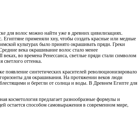
ске для волос можно найти уже в древних цивилизациях.
. Египтяне применяли хну, чтобы создать красные или медные
римской культурах было принято окрашивать пряди. Греки
Средние века окрашивание волос стало менее
I веках, во времена Ренессанса, светлые пряди стали символом
я светлого оттенка.
еке появление синтетических красителей революционизировало
 горизонты для окрашивания. На протяжении веков люди
 блестящими и берегли от солнца и воды. В Древнем Египте для
ная косметология предлагает разнообразные формулы и
ей остается способом самовыражения в современном мире,