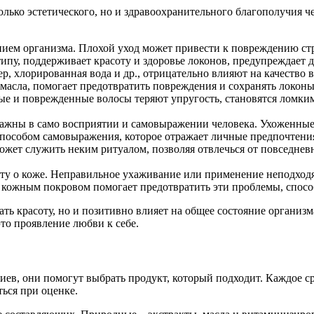
лько эстетического, но и здравоохранительного благополучия 
янием организма. Плохой уход может привести к повреждению с
ипу, поддерживает красоту и здоровье локонов, предупреждает д
, хлорированная вода и др., отрицательно влияют на качество в
 масла, помогает предотвратить повреждения и сохранять локоны
 и поврежденные волосы теряют упругость, становятся ломким
важны в само восприятии и самовыражении человека. Ухоженные
пособом самовыражения, которое отражает личные предпочтения
ожет служить неким ритуалом, позволяя отвлечься от повседнев
оту о коже. Неправильное ухаживание или применение неподход
а кожным покровом помогает предотвратить эти проблемы, спосо
ть красоту, но и позитивно влияет на общее состояние организ
то проявление любви к себе.
в, они помогут выбрать продукт, который подходит. Каждое сре
ься при оценке.