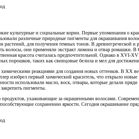
бокие культурные и социальные корни. Первые упоминания о кра
ользовали различные природные пигменты для окрашивания волос
и растений, для получения темных тонов. В древнегреческой и 
ть волосы, они применяли экстракт лимона и отвар ромашки. В 
ственная красота считалась предпочтительной. Однако в XVI-XVI
ных порошков, таких как свинцовые белила и мел для достижени
с химическими реакциями для создания новых оттенков. В XX в
лер изобрел первый химический краситель, что открыло новые
вности использовали масло, воск, отвары, которые делали пряди
 закрепить пигменты.
во продуктов, ухаживающие за окрашенными волосами. Современ
пособствующие сохранению яркости. Сегодня окрашивание пряд