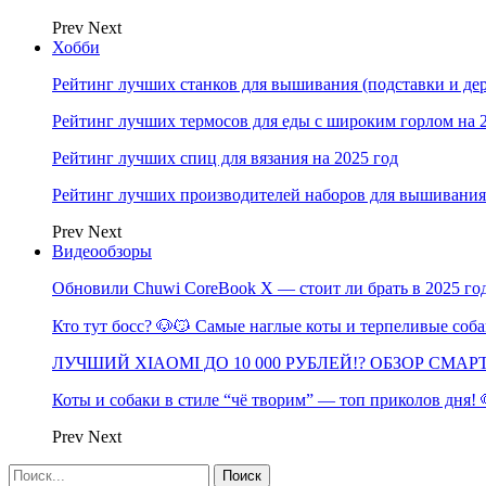
Prev
Next
Хобби
Рейтинг лучших станков для вышивания (подставки и дер
Рейтинг лучших термосов для еды с широким горлом на 
Рейтинг лучших спиц для вязания на 2025 год
Рейтинг лучших производителей наборов для вышивания 
Prev
Next
Видеообзоры
Обновили Chuwi CoreBook X — стоит ли брать в 2025 го
Кто тут босс? 🐶😼 Самые наглые коты и терпеливые со
ЛУЧШИЙ XIAOMI ДО 10 000 РУБЛЕЙ!? ОБЗОР СМА
Коты и собаки в стиле “чё творим” — топ приколов дня!
Prev
Next