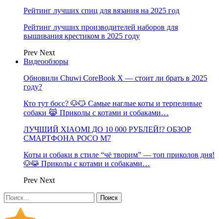
Рейтинг лучших спиц для вязания на 2025 год
Рейтинг лучших производителей наборов для
вышивания крестиком в 2025 году
Prev
Next
Видеообзоры
Обновили Chuwi CoreBook X — стоит ли брать в 2025
году?
Кто тут босс? 🐶😼 Самые наглые коты и терпеливые
собаки 😹 Приколы с котами и собаками…
ЛУЧШИЙ XIAOMI ДО 10 000 РУБЛЕЙ!? ОБЗОР
СМАРТФОНА POCO M7
Коты и собаки в стиле “чё творим” — топ приколов дня!
🐶😹 Приколы с котами и собаками…
Prev
Next