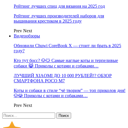
Рейтинг лучших спиц для вязания на 2025 год
Рейтинг лучших производителей наборов для
вышивания крестиком в 2025 году
Prev
Next
Видеообзоры
Обновили Chuwi CoreBook X — стоит ли брать в 2025
году?
Кто тут босс? 🐶😼 Самые наглые коты и терпеливые
собаки 😹 Приколы с котами и собаками…
ЛУЧШИЙ XIAOMI ДО 10 000 РУБЛЕЙ!? ОБЗОР
СМАРТФОНА POCO M7
Коты и собаки в стиле “чё творим” — топ приколов дня!
🐶😹 Приколы с котами и собаками…
Prev
Next