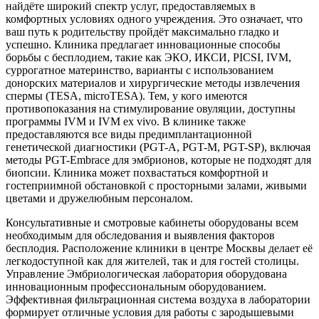
найдёте широкий спектр услуг, предоставляемых в
комфортных условиях одного учреждения. Это означает, что
ваш путь к родительству пройдёт максимально гладко и
успешно. Клиника предлагает инновационные способы
борьбы с бесплодием, такие как ЭКО, ИКСИ, PICSI, IVM,
суррогатное материнство, варианты с использованием
донорских материалов и хирургические методы извлечения
спермы (TESA, microTESA). Тем, у кого имеются
противопоказания на стимулирование овуляции, доступны
программы IVM и IVM ex vivo. В клинике также
предоставляются все виды предимплантационной
генетической диагностики (PGT-A, PGT-M, PGT-SP), включая
методы PGT-Embrace для эмбрионов, которые не подходят для
биопсии. Клиника может похвастаться комфортной и
гостеприимной обстановкой с просторными залами, живыми
цветами и дружелюбным персоналом.
Консультативные и смотровые кабинеты оборудованы всем
необходимым для обследования и выявления факторов
бесплодия. Расположение клиники в центре Москвы делает её
легкодоступной как для жителей, так и для гостей столицы.
Управление Эмбриологическая лаборатория оборудована
инновационным профессиональным оборудованием.
Эффективная фильтрационная система воздуха в лаборатории
формирует отличные условия для работы с зародышевыми