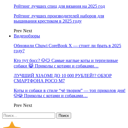
Рейтинг лучших спиц для вязания на 2025 год
Рейтинг лучших производителей наборов для
вышивания крестиком в 2025 году
Prev
Next
Видеообзоры
Обновили Chuwi CoreBook X — стоит ли брать в 2025
году?
Кто тут босс? 🐶😼 Самые наглые коты и терпеливые
собаки 😹 Приколы с котами и собаками…
ЛУЧШИЙ XIAOMI ДО 10 000 РУБЛЕЙ!? ОБЗОР
СМАРТФОНА POCO M7
Коты и собаки в стиле “чё творим” — топ приколов дня!
🐶😹 Приколы с котами и собаками…
Prev
Next