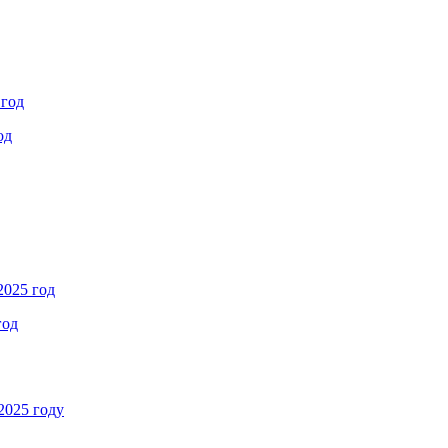
 год
од
2025 год
год
2025 году