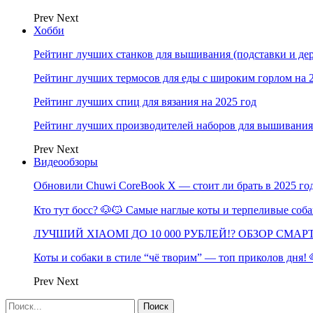
Prev
Next
Хобби
Рейтинг лучших станков для вышивания (подставки и дер
Рейтинг лучших термосов для еды с широким горлом на 
Рейтинг лучших спиц для вязания на 2025 год
Рейтинг лучших производителей наборов для вышивания 
Prev
Next
Видеообзоры
Обновили Chuwi CoreBook X — стоит ли брать в 2025 го
Кто тут босс? 🐶😼 Самые наглые коты и терпеливые со
ЛУЧШИЙ XIAOMI ДО 10 000 РУБЛЕЙ!? ОБЗОР СМА
Коты и собаки в стиле “чё творим” — топ приколов дня!
Prev
Next