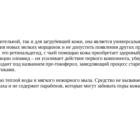
ительной, так и для загрубевшей кожи, она является универсальн
ния новых мелких морщинок и не допустить появления других пр
 это ретинальдегид, с чьей помощью кожа приобретает здоровый
цин олеамид – он усиливает действие первого компонента, уби
идант под названием пре-токоферол, замедляющий процесс старе
тиками.
ю теплой воды и мягкого нежирного мыла. Средство не вызывае
ха и не содержит парабенов, которые могут забивать поры кожи