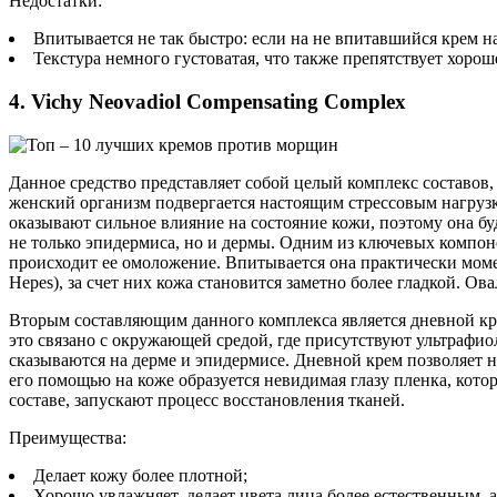
Недостатки:
Впитывается не так быстро: если на не впитавшийся крем на
Текстура немного густоватая, что также препятствует хор
4. Vichy Neovadiol Compensating Complex
Данное средство представляет собой целый комплекс составов,
женский организм подвергается настоящим стрессовым нагру
оказывают сильное влияние на состояние кожи, поэтому она бу
не только эпидермиса, но и дермы. Одним из ключевых компонен
происходит ее омоложение. Впитывается она практически момен
Hepes), за счет них кожа становится заметно более гладкой. Ова
Вторым составляющим данного комплекса является дневной кре
это связано с окружающей средой, где присутствуют ультрафио
сказываются на дерме и эпидермисе. Дневной крем позволяет 
его помощью на коже образуется невидимая глазу пленка, кото
составе, запускают процесс восстановления тканей.
Преимущества:
Делает кожу более плотной;
Хорошо увлажняет, делает цвета лица более естественным, а