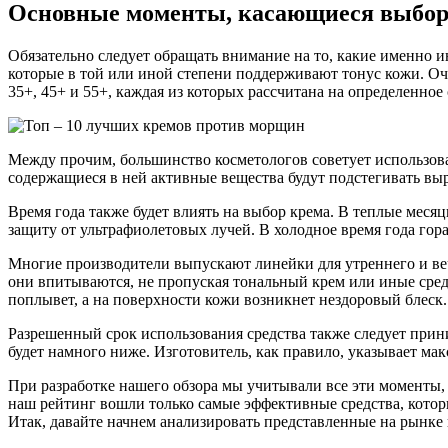
Основные моменты, касающиеся выбора
Обязательно следует обращать внимание на то, какие именно и
которые в той или иной степени поддерживают тонус кожи. Оч
35+, 45+ и 55+, каждая из которых рассчитана на определенное 
Между прочим, большинство косметологов советует использоват
содержащиеся в ней активные вещества будут подстегивать выр
Время года также будет влиять на выбор крема. В теплые меся
защиту от ультрафиолетовых лучей. В холодное время года гор
Многие производители выпускают линейки для утреннего и веч
они впитываются, не пропуская тональный крем или иные средс
поплывет, а на поверхности кожи возникнет нездоровый блеск.
Разрешенный срок использования средства также следует прини
будет намного ниже. Изготовитель, как правило, указывает ма
При разработке нашего обзора мы учитывали все эти моменты, 
наш рейтинг вошли только самые эффективные средства, которые
Итак, давайте начнем анализировать представленные на рынке