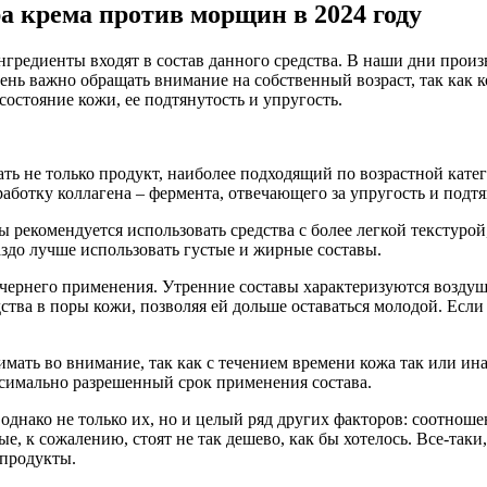
 крема против морщин в 2024 году
нгредиенты входят в состав данного средства. В наши дни прои
ень важно обращать внимание на собственный возраст, так как
состояние кожи, ее подтянутость и упругость.
ь не только продукт, наиболее подходящий по возрастной катего
аботку коллагена – фермента, отвечающего за упругость и подтя
цы рекомендуется использовать средства с более легкой текстур
аздо лучше использовать густые и жирные составы.
ернего применения. Утренние составы характеризуются воздушн
тва в поры кожи, позволяя ей дольше оставаться молодой. Если
мать во внимание, так как с течением времени кожа так или ин
ксимально разрешенный срок применения состава.
однако не только их, но и целый ряд других факторов: соотноше
, к сожалению, стоят не так дешево, как бы хотелось. Все-таки,
 продукты.