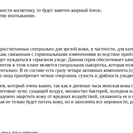
нести косметику, то будет заметен жирный блеск;
ошему впитыванию.
 рассчитанных специально для зрелой кожи, в частности, для ка
зкам, связанным с гормональными изменениями вследствие при
дет нуждаться в серьезном уходе. Данная серия обеспечивает ка
тов в этом плане является специальная сыворотка, которая позв
тально. В ее составе есть сразу четыре активных компонента (с
л лица приобретает четкие очертания, сухость и дряблость уходят
м, который очень важен, так как в дневные часы женская кожа 
летовые лучи, сушащий воздух, множество бактерий, холодная и
надежно защитить кожу от вредных воздействий, увлажнить ее 
рая не только будет питать кожу, но и заполнять все неровност
 овал лица четким;