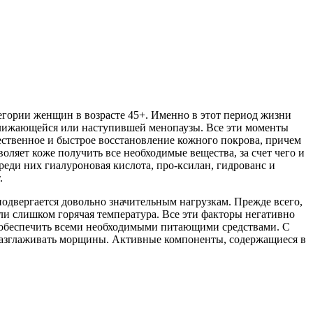
тегории женщин в возрасте 45+. Именно в этот период жизни
ближающейся или наступившей менопаузы. Все эти моменты
чественное и быстрое восстановление кожного покрова, причем
оляет коже получить все необходимые вещества, за счет чего и
реди них гиалуроновая кислота, про-ксилан, гидрованс и
.
подвергается довольно значительным нагрузкам. Прежде всего,
ли слишком горячая температура. Все эти факторы негативно
и обеспечить всеми необходимыми питающими средствами. С
и, разглаживать морщины. Активные компоненты, содержащиеся в