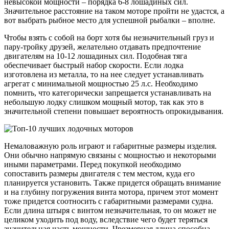
невысокой мощности – порядка 6-8 лошадиных сил.
Значительное расстояние на таком моторе пройти не удастся, а
вот выбрать рыбное место для успешной рыбалки – вполне.
Чтобы взять с собой на борт хотя бы незначительный груз и
пару-тройку друзей, желательно отдавать предпочтение
двигателям на 10-12 лошадиных сил. Подобная тяга
обеспечивает быстрый набор скорости. Если лодка
изготовлена из металла, то на нее следует устанавливать
агрегат с минимальной мощностью 25 л.с. Необходимо
помнить, что категорически запрещается устанавливать на
небольшую лодку слишком мощный мотор, так как это в
значительной степени повышает вероятность опрокидывания.
Немаловажную роль играют и габаритные размеры изделия.
Они обычно напрямую связаны с мощностью и некоторыми
иными параметрами. Перед покупкой необходимо
сопоставить размеры двигателя с тем местом, куда его
планируется установить. Также придется обращать внимание
и на глубину погружения винта мотора, причем этот момент
тоже придется соотносить с габаритными размерами судна.
Если длина штыря с винтом незначительная, то он может не
целиком уходить под воду, вследствие чего будет теряться
значительная часть мощности. Чрезмерная длина способна