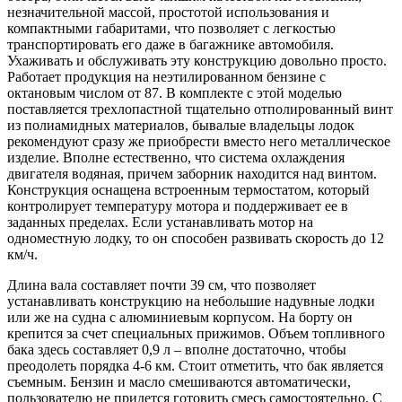
незначительной массой, простотой использования и
компактными габаритами, что позволяет с легкостью
транспортировать его даже в багажнике автомобиля.
Ухаживать и обслуживать эту конструкцию довольно просто.
Работает продукция на неэтилированном бензине с
октановым числом от 87. В комплекте с этой моделью
поставляется трехлопастной тщательно отполированный винт
из полиамидных материалов, бывалые владельцы лодок
рекомендуют сразу же приобрести вместо него металлическое
изделие. Вполне естественно, что система охлаждения
двигателя водяная, причем заборник находится над винтом.
Конструкция оснащена встроенным термостатом, который
контролирует температуру мотора и поддерживает ее в
заданных пределах. Если устанавливать мотор на
одноместную лодку, то он способен развивать скорость до 12
км/ч.
Длина вала составляет почти 39 см, что позволяет
устанавливать конструкцию на небольшие надувные лодки
или же на судна с алюминиевым корпусом. На борту он
крепится за счет специальных прижимов. Объем топливного
бака здесь составляет 0,9 л – вполне достаточно, чтобы
преодолеть порядка 4-6 км. Стоит отметить, что бак является
съемным. Бензин и масло смешиваются автоматически,
пользователю не придется готовить смесь самостоятельно. С