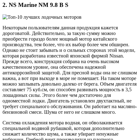
2. NS Marine NM 9.8 B S
Некоторым пользователям данная продукция кажется
дороговатой. Действительно, за такую сумму можно
приобрести гораздо более мощный мотор китайского
производства, тем более, что их выбор более чем обширен.
Однако не стоит забывать и о сильных сторонах этой модели,
которая разработана известной японской фирмой Nissan.
Прежде всего, конструкция собрана на очень высоком
качественном уровне, она обеспечена надежной
антикоррозийной защитой. Для пресной воды она не слишком
важна, а вот при выходе в море не помешает. На таком моторе
можно заплывать довольно далеко от берега. Объем двигателя
составляет 75 куб.см, он способен развивать мощность в 3,5
лошадиных силы. Этого более чем достаточно для
одноместной лодки. Двигатель установлен двухтактный, не
требует специального обслуживания. Он работает на масляно-
бензиновой смеси. Шума от него не слишком много.
Система охлаждения мотора водная, он обволакивается
специальной водяной рубашкой, которая дополнительно
снижает количество шума, а также убирает ненужные
вибрации. Гребной винт производится из плотного