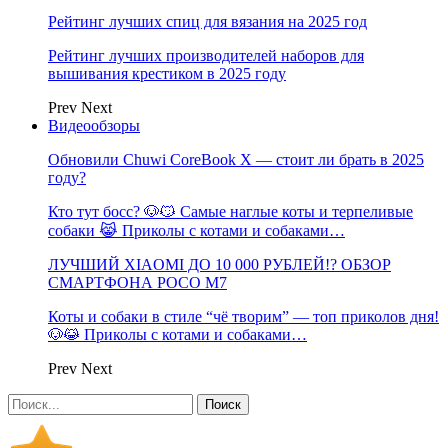
Рейтинг лучших спиц для вязания на 2025 год
Рейтинг лучших производителей наборов для
вышивания крестиком в 2025 году
Prev
Next
Видеообзоры
Обновили Chuwi CoreBook X — стоит ли брать в 2025
году?
Кто тут босс? 🐶😼 Самые наглые коты и терпеливые
собаки 😹 Приколы с котами и собаками…
ЛУЧШИЙ XIAOMI ДО 10 000 РУБЛЕЙ!? ОБЗОР
СМАРТФОНА POCO M7
Коты и собаки в стиле “чё творим” — топ приколов дня!
🐶😹 Приколы с котами и собаками…
Prev
Next