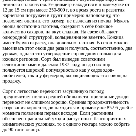
немного сплюснутая. Ее диаметр находится в промежутке от
12 до 15 см при массе 250-500 г, во время роста и развития
корнеплод погружен в грунт примерно наполовину, что
позволяет оценить его размер, не извлекая из почвы. Мякоть
овоща достаточно плотная, содержит в себе большое
количество сахаров, на вкус сладкая. На срезе обладает
однородной структурой, кольцевания не заметно. Кожица
имеет бурую окраску, она довольно плотная. В сезон можно
высеивать этот овощ два раза и получать, соответственно, два
урожая, однако это утверждение справедливо только для
южных регионов. Сорт был выведен советскими
селекционерами в далеком 1937 году, он до сих пор
пользуется широкой популярностью как у садоводов-
любителей, так и у фермеров, выращивающих этот овощ на
продажу.
Сорт с легкостью переносит засушливую погоду,
предпочитает полив средней обильности, проливные дожди
переносит не слишком хорошо. Средняя продолжительность
созревания корнеплодов находится в промежутке 85-95 дней с
момента появления первых всходов. Если растениям
обеспечен правильный уход и растут они в благоприятных
климатических условиях, то с одного гектара можно собрать
до 90 тонн овоща.