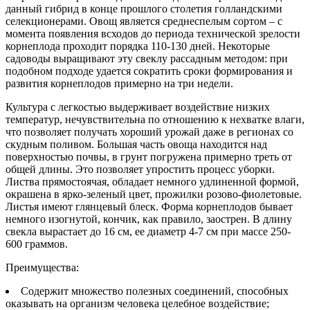
данный гибрид в конце прошлого столетия голландскими
селекционерами. Овощ является среднеспелым сортом – с
момента появления всходов до периода технической зрелости
корнеплода проходит порядка 110-130 дней. Некоторые
садоводы выращивают эту свеклу рассадным методом: при
подобном подходе удается сократить сроки формирования и
развития корнеплодов примерно на три недели.
Культура с легкостью выдерживает воздействие низких
температур, нечувствительна по отношению к нехватке влаги,
что позволяет получать хороший урожай даже в регионах со
скудным поливом. Большая часть овоща находится над
поверхностью почвы, в грунт погружена примерно треть от
общей длины. Это позволяет упростить процесс уборки.
Листва прямостоячая, обладает немного удлиненной формой,
окрашена в ярко-зеленый цвет, прожилки розово-фиолетовые.
Листья имеют глянцевый блеск. Форма корнеплодов бывает
немного изогнутой, кончик, как правило, заострен. В длину
свекла вырастает до 16 см, ее диаметр 4-7 см при массе 250-
600 граммов.
Преимущества:
Содержит множество полезных соединений, способных
оказывать на организм человека целебное воздействие;