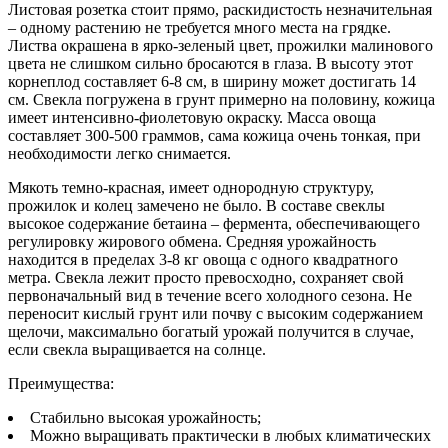
Листовая розетка стоит прямо, раскидистость незначительная
– одному растению не требуется много места на грядке.
Листва окрашена в ярко-зеленый цвет, прожилки малинового
цвета не слишком сильно бросаются в глаза. В высоту этот
корнеплод составляет 6-8 см, в ширину может достигать 14
см. Свекла погружена в грунт примерно на половину, кожица
имеет интенсивно-фиолетовую окраску. Масса овоща
составляет 300-500 граммов, сама кожица очень тонкая, при
необходимости легко снимается.
Мякоть темно-красная, имеет однородную структуру,
прожилок и колец замечено не было. В составе свеклы
высокое содержание бетаина – фермента, обеспечивающего
регулировку жирового обмена. Средняя урожайность
находится в пределах 3-8 кг овоща с одного квадратного
метра. Свекла лежит просто превосходно, сохраняет свой
первоначальный вид в течение всего холодного сезона. Не
переносит кислый грунт или почву с высоким содержанием
щелочи, максимально богатый урожай получится в случае,
если свекла выращивается на солнце.
Преимущества:
Стабильно высокая урожайность;
Можно выращивать практически в любых климатических