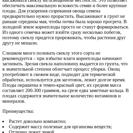
высаживать свеклу на освещенной местности. Это позволяет
обеспечить максимальную всхожесть семян и более крупные
плоды. Для ускорения созревания овоща семена
предварительно нужно прорастить. Высаживают в грунт не
раньше середины мая, чтобы почва была хорошо прогрета. В
холодной земле корнеплоды просто не станут формироваться.
Из одного семечка может взойти сразу несколько побегов,
поэтому свеклу придется прореживать, чтобы растения друг
другу не мешали.
Слишком много поливать свеклу этого сорта не
рекомендуется – при избытке влаги корнеплоды начинают
загнивать. Зрелая свекла наполовину выдается из грунта, что
в значительной степени облегчает процесс уборки. Овощ
употребляют в свежем виде, подходит для термической
обработки, используется для заготовок, лежит долгое время.
Плоды окрашены в темно-красный цвет, их средняя масса
составляет 200-300 граммов, на срезе едва заметные кольца. В
плодах содержится значительное количество витаминов и
минералов.
Преимущества:
Растет довольно компактно;
Содержит массу полезные для организма веществ;
Отлично лежит зимой.