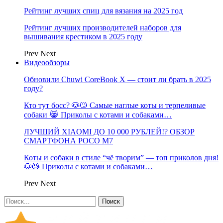
Рейтинг лучших спиц для вязания на 2025 год
Рейтинг лучших производителей наборов для
вышивания крестиком в 2025 году
Prev
Next
Видеообзоры
Обновили Chuwi CoreBook X — стоит ли брать в 2025
году?
Кто тут босс? 🐶😼 Самые наглые коты и терпеливые
собаки 😹 Приколы с котами и собаками…
ЛУЧШИЙ XIAOMI ДО 10 000 РУБЛЕЙ!? ОБЗОР
СМАРТФОНА POCO M7
Коты и собаки в стиле “чё творим” — топ приколов дня!
🐶😹 Приколы с котами и собаками…
Prev
Next