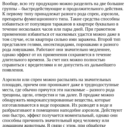
Вообще, всю эту продукцию можно разделить на две большие
группы – быстродействующие и продолжительного действия.
К первому типу принадлежат разного рода спреи, аэрозоли,
препараты фумигационного типа. Такие средства способны
избавиться от популяции тараканов в квартире буквально в
течение нескольких часов или пары дней. При грамотном
применении избавиться от насекомых удастся можно даже в
том случае, если квартира сильно ими заражена. Второй тип
представлен гелями, инсектицидами, порошками и разного
рода ловушками. Работают они значительно медленнее,
однако эффект от их применения сохраняется в течение
длительного времени. За счет них можно полностью
справиться с вредителями и не допустить их дальнейшего
появления.
Аэрозоли или спреи можно распылять на значительных
площадях, причем они проникают даже в труднодоступные
места, где обычно прячутся эти насекомые – разного рода
трещины, щели, отверстия и так далее. В продаже можно
обнаружить микрокапсулированные вещества, которые
изготавливаются в виде порошков. Их разводят в воде и
разбрызгивают в помещении наподобие аэрозоля. Действуют
они быстро, эффект получается моментальный, однако они
способны причинить значительный вред человеку или
домашним животным. В связи с этим, при обработке