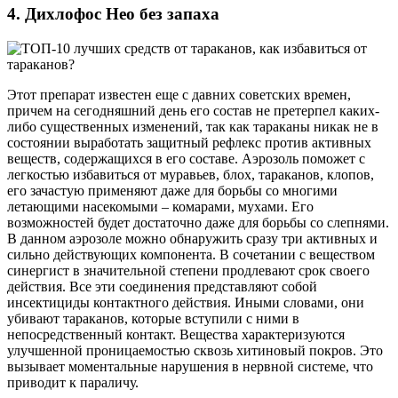
4. Дихлофос Нео без запаха
Этот препарат известен еще с давних советских времен,
причем на сегодняшний день его состав не претерпел каких-
либо существенных изменений, так как тараканы никак не в
состоянии выработать защитный рефлекс против активных
веществ, содержащихся в его составе. Аэрозоль поможет с
легкостью избавиться от муравьев, блох, тараканов, клопов,
его зачастую применяют даже для борьбы со многими
летающими насекомыми – комарами, мухами. Его
возможностей будет достаточно даже для борьбы со слепнями.
В данном аэрозоле можно обнаружить сразу три активных и
сильно действующих компонента. В сочетании с веществом
синергист в значительной степени продлевают срок своего
действия. Все эти соединения представляют собой
инсектициды контактного действия. Иными словами, они
убивают тараканов, которые вступили с ними в
непосредственный контакт. Вещества характеризуются
улучшенной проницаемостью сквозь хитиновый покров. Это
вызывает моментальные нарушения в нервной системе, что
приводит к параличу.