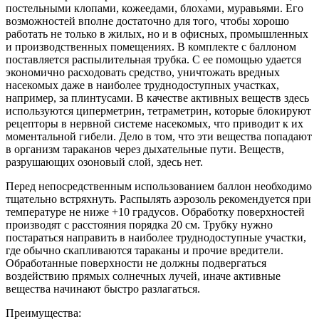
постельными клопами, кожеедами, блохами, муравьями. Его
возможностей вполне достаточно для того, чтобы хорошо
работать не только в жилых, но и в офисных, промышленных
и производственных помещениях. В комплекте с баллоном
поставляется распылительная трубка. С ее помощью удается
экономично расходовать средство, уничтожать вредных
насекомых даже в наиболее труднодоступных участках,
например, за плинтусами. В качестве активных веществ здесь
используются циперметрин, тетраметрин, которые блокируют
рецепторы в нервной системе насекомых, что приводит к их
моментальной гибели. Дело в том, что эти вещества попадают
в организм тараканов через дыхательные пути. Веществ,
разрушающих озоновый слой, здесь нет.
Перед непосредственным использованием баллон необходимо
тщательно встряхнуть. Распылять аэрозоль рекомендуется при
температуре не ниже +10 градусов. Обработку поверхностей
производят с расстояния порядка 20 см. Трубку нужно
постараться направить в наиболее труднодоступные участки,
где обычно скапливаются тараканы и прочие вредители.
Обработанные поверхности не должны подвергаться
воздействию прямых солнечных лучей, иначе активные
вещества начинают быстро разлагаться.
Преимущества: