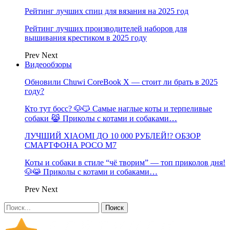
Рейтинг лучших спиц для вязания на 2025 год
Рейтинг лучших производителей наборов для
вышивания крестиком в 2025 году
Prev
Next
Видеообзоры
Обновили Chuwi CoreBook X — стоит ли брать в 2025
году?
Кто тут босс? 🐶😼 Самые наглые коты и терпеливые
собаки 😹 Приколы с котами и собаками…
ЛУЧШИЙ XIAOMI ДО 10 000 РУБЛЕЙ!? ОБЗОР
СМАРТФОНА POCO M7
Коты и собаки в стиле “чё творим” — топ приколов дня!
🐶😹 Приколы с котами и собаками…
Prev
Next