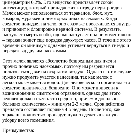
циперметрин 0,2%. Это вещество представляет собой
инсектицид, который принадлежит к отряду перитроидов.
Мелок может использоваться от тараканов, блох, мух,
комаров, муравьев и некоторых иных насекомых. Когда
средство попадает на тело, оно сразу же просачивается внутрь
и приводит к блокировке нервной системы. В результате,
наступает смерть особи, однако наступает она не моментально
– таракан живет еще порядка двух-трех часов. В течение этого
времени он минимум однажды успевает вернуться в гнездо и
передать яд другим насекомым.
Этот мелок является абсолютно безвредным для пчел и
прочих полезных насекомых, поэтому им разрешается
пользоваться даже на открытом воздухе. Однако в этом случае
нужно продумать участок нанесения, так как мелок с
легкостью смывается водой. Для человеческого организма это
средство практически безвредно. Оно может привести к
возникновению симптомов отравления, однако для этого
человек должен съесть это средство, причем в довольно
больших количествах – минимум 2-3 мелка. Срок действия
препарата составляет порядка 4-5 недель. После того, как
тараканы полностью пропадут, нужно сделать влажную
уборку всего помещения.
Преимущества: