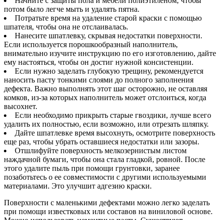
Начните с защиты пола и мебели полиэтиленом, чтобы
потом было легче мыть и удалять пятна.
Потратьте время на удаление старой краски с помощью
шпателя, чтобы она не отслаивалась.
Нанесите шпатлевку, скрывая недостатки поверхности.
Если используется порошкообразный наполнитель,
внимательно изучите инструкцию по его изготовлению, дайте
ему настояться, чтобы он достиг нужной консистенции.
Если нужно заделать глубокую трещину, рекомендуется
наносить пасту тонкими слоями до полного заполнения
дефекта. Важно выполнять этот шаг осторожно, не оставляя
комков, из-за которых наполнитель может отслоиться, когда
высохнет.
Если необходимо прикрыть старые гвоздики, лучше всего
удалить их полностью, если возможно, или отрезать шляпку.
Дайте шпатлевке время высохнуть, осмотрите поверхность
еще раз, чтобы убрать оставшиеся недостатки или зазоры.
Отшлифуйте поверхность мелкозернистым листом
наждачной бумаги, чтобы она стала гладкой, ровной. После
этого удалите пыль при помощи грунтовки, заранее
позаботьтесь о ее совместимости с другими используемыми
материалами. Это улучшит адгезию краски.
Поверхности с маленькими дефектами можно легко заделать
при помощи известковых или составов на виниловой основе.