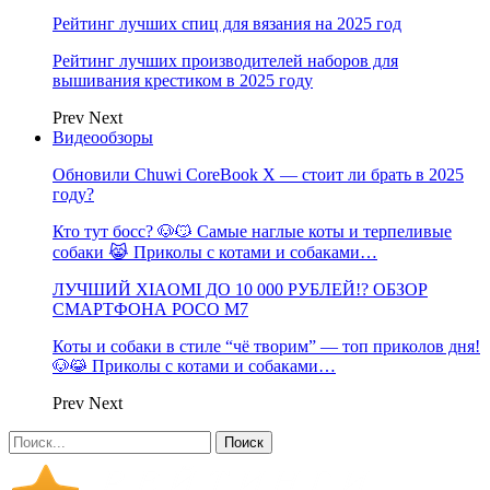
Рейтинг лучших спиц для вязания на 2025 год
Рейтинг лучших производителей наборов для
вышивания крестиком в 2025 году
Prev
Next
Видеообзоры
Обновили Chuwi CoreBook X — стоит ли брать в 2025
году?
Кто тут босс? 🐶😼 Самые наглые коты и терпеливые
собаки 😹 Приколы с котами и собаками…
ЛУЧШИЙ XIAOMI ДО 10 000 РУБЛЕЙ!? ОБЗОР
СМАРТФОНА POCO M7
Коты и собаки в стиле “чё творим” — топ приколов дня!
🐶😹 Приколы с котами и собаками…
Prev
Next