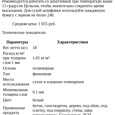
Рекомендуется работать со шпатлевкой при температуре выше
13 градусов Цельсия, чтобы значительно сократить время
высыхания. Для сухой шлифовки используйте наждачную
бумагу с зерном не более 240.
Средняя цена: 1 655 руб.
Технические показатели:
Параметры
Характеристики
Вес нетто (кг)
18
Расход кг/м²
при толщине
1.65 кг/м²
слоя 1 мм
Основа
полимерная
Тип
финишная
Место
сухие и влажные помещения
использования
Минимальная
0.1 мм
толщина слоя
Цвет
белый
бетон, гипсокартон, дерево, под обои, под
Применение
плитку, под покраску, стены, швы
продукта
гипсокартона, Газосиликат, ДСП