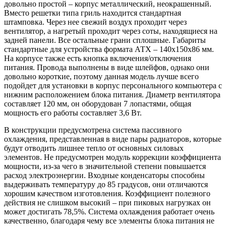
довольно простой – корпус металлический, неокрашенный.
Вместо решетки типа гриль находится стандартная
штамповка. Через нее свежий воздух проходит через
вентилятор, а нагретый проходит через соты, находящиеся на
задней панели. Все остальные грани сплошные. Габариты
стандартные для устройства формата АТХ – 140х150х86 мм.
На корпусе также есть кнопка включения/отключения
питания. Провода выполнены в виде шлейфов, однако они
довольно короткие, поэтому данная модель лучше всего
подойдет для установки в корпус персонального компьютера с
нижним расположением блока питания. Диаметр вентилятора
составляет 120 мм, он оборудован 7 лопастями, общая
мощность его работы составляет 3,6 Вт.
В конструкции предусмотрена система пассивного
охлаждения, представленная в виде пары радиаторов, которые
будут отводить лишнее тепло от основных силовых
элементов. Не предусмотрен модуль коррекции коэффициента
мощности, из-за чего в значительной степени повышается
расход электроэнергии. Входные конденсаторы способны
выдерживать температуру до 85 градусов, они отличаются
хорошим качеством изготовления. Коэффициент полезного
действия не слишком высокий – при пиковых нагрузках он
может достигать 78,5%. Система охлаждения работает очень
качественно, благодаря чему все элементы блока питания не