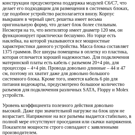
конструкции предусмотрена поддержка модулей С6/С7, что
делает его подходящим для размещения в системных блоках,
где подобное устройство располагается внизу. Корпус
выкрашен в черный цвет, решетка имеет весьма
оригинальную форму, что делает блок более стильным.
Несмотря на то, что вентилятор имеет диаметр 120 мм, он
функционирует практически бесшумно. Но торце есть
наклейка, на которой указываются все мощностные
характеристики данного устройства. Масса блока составляет
1375 граммов. Все шнуры помещены в оплетку из пластика,
которая отличается хорошей надежностью. Для подключения
материнской платы есть кабель с разъемом 20+4 pin, для
процессора – 4+4 pin. Провода довольно длинные – 44 и 47
см, поэтому их хватит даже для довольно большого
системного блока. Кроме того, имеется кабель 6 pin для
питания видеокарты, предусмотрено большоое количество
разъемов для подключения различных SATA, Floppy и Molex
устройств.
Уровень коэффициента полезного действия довольно
высокий. Даже при значительной нагрузке на блок шум не
возрастает. Напряжение на все разъемы выдается стабильно, в
полной мере отсутствуют проседания или скачки напряжения.
Показатели мощности строго совпадают с заявленными
производителем.