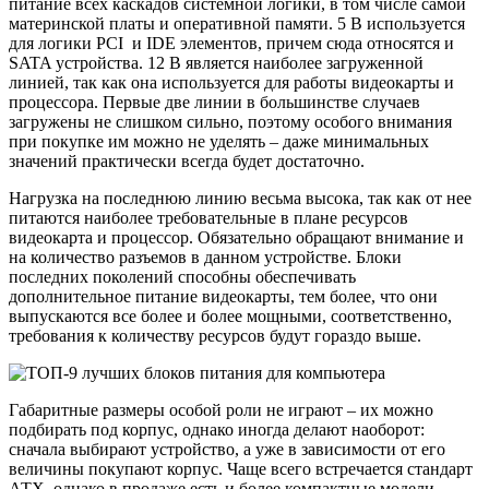
питание всех каскадов системной логики, в том числе самой
материнской платы и оперативной памяти. 5 В используется
для логики PCI и IDE элементов, причем сюда относятся и
SATA устройства. 12 В является наиболее загруженной
линией, так как она используется для работы видеокарты и
процессора. Первые две линии в большинстве случаев
загружены не слишком сильно, поэтому особого внимания
при покупке им можно не уделять – даже минимальных
значений практически всегда будет достаточно.
Нагрузка на последнюю линию весьма высока, так как от нее
питаются наиболее требовательные в плане ресурсов
видеокарта и процессор. Обязательно обращают внимание и
на количество разъемов в данном устройстве. Блоки
последних поколений способны обеспечивать
дополнительное питание видеокарты, тем более, что они
выпускаются все более и более мощными, соответственно,
требования к количеству ресурсов будут гораздо выше.
Габаритные размеры особой роли не играют – их можно
подбирать под корпус, однако иногда делают наоборот:
сначала выбирают устройство, а уже в зависимости от его
величины покупают корпус. Чаще всего встречается стандарт
АТХ, однако в продаже есть и более компактные модели –