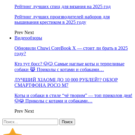
Рейтинг лучших спиц для вязания на 2025 год
Рейтинг лучших производителей наборов для
вышивания крестиком в 2025 году
Prev
Next
Видеообзоры
Обновили Chuwi CoreBook X — стоит ли брать в 2025
году?
Кто тут босс? 🐶😼 Самые наглые коты и терпеливые
собаки 😹 Приколы с котами и собаками…
ЛУЧШИЙ XIAOMI ДО 10 000 РУБЛЕЙ!? ОБЗОР
СМАРТФОНА POCO M7
Коты и собаки в стиле “чё творим” — топ приколов дня!
🐶😹 Приколы с котами и собаками…
Prev
Next