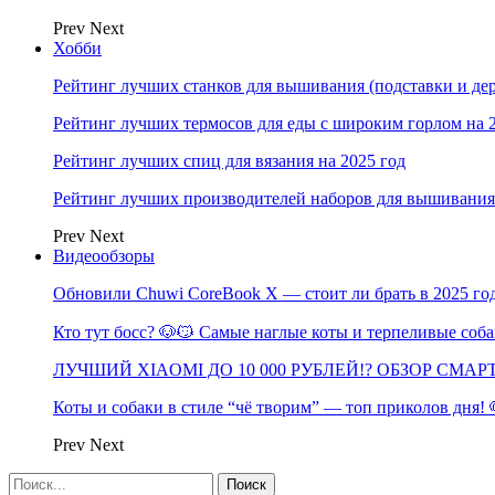
Prev
Next
Хобби
Рейтинг лучших станков для вышивания (подставки и дер
Рейтинг лучших термосов для еды с широким горлом на 
Рейтинг лучших спиц для вязания на 2025 год
Рейтинг лучших производителей наборов для вышивания 
Prev
Next
Видеообзоры
Обновили Chuwi CoreBook X — стоит ли брать в 2025 го
Кто тут босс? 🐶😼 Самые наглые коты и терпеливые со
ЛУЧШИЙ XIAOMI ДО 10 000 РУБЛЕЙ!? ОБЗОР СМА
Коты и собаки в стиле “чё творим” — топ приколов дня!
Prev
Next