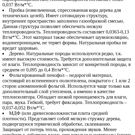
0,037 Вт/м*°С.
Пробка (измельченная, спрессованная кора дерева для
технических целей). Имеет сотовидную структуру,
внутреннее пространство заполнено газообразной смесью.
Данная структура позволяет обеспечить низкую
теплопроводность. Теплопроводность составляет 0,0363-0,13
Вт/м*°С. Этот материал также обеспечивает шумоизоляцию,
водонепроницаем, не теряет формы. Натуральная пробка не
вредит здоровью.
Дерево. Натуральные породы используются редко, т.к.
имеют высокую стоимость. Требуется дополнительная защита
от влаги. Теплопроводность зависит от конкретной породы, в
среднем от 0,095 до 0,4 Вт/м*°С.
Фольгированный пенофол – недорогой материал,
состоящий из вспененного полиэтилена, покрытого с 1 или 2
сторон алюминиевой фольгой. Используется чаще только как
дополнительный слой утепления, а именно в качестве
теплоизолятора. Обладает низкой проницаемость для влаги,
пара, звука. Гибкий, требует фиксации. Теплопроводность –
0,037-0,052 Вт/м*°С.
МДФ (или древесноволокнистая плита средней
плотности). Представляет собой мелкую стружку дерева,
подвергшуюся термической обработке, склеиванию.
Защищает от потерь тепла, прохождения звуков. Менее
устойчив к действию влаги, чем остальные материалы (кроме