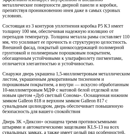
металлические поверхности дверной панели и коробки,
препятствуя проникновению инея даже в самых суровых
условиях.
Состоящая из 3 контуров уплотнения коробка P5 K3 имеет
толщину 100 мм, обеспечивая надежную изоляцию от
перепадов температур. Толщина металла рамы составляет 110
мм, что усиливает ее прочность и структурную целостность.
Внешний фасад, покрытый цинкосодержащей полимерной
грунтовкой и полимерным порошковым покрытием,
обогащенным устойчивыми к ультрафиолету пигментами,
отличается элегантностью и устойчивостью.
Снаружи дверь украшена 1,5-миллиметровым металлическим
листом, украшенным декоративным тиснением и
порошковым покрытием, а внутри — искусно обработанным
10-миллиметровым МДФ с матовой белой отделкой или
новым цветом «Дуб светлый Сонома». Оснащенная нижним
замком Galleon 818 и верхним замком Galleon 817 с
сувальдным цилиндром, дверь обеспечивает повышенную
безопасность для вашего спокойствия
Дверь 3K «Диксон» оснащена тремя противосъемными
штырями и автоматическими защелками KLS-13 на всех
сувальдных замках, а также имеет целый ряд особенностей,