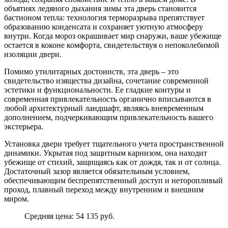
объятиях ледяного дыхания зимы эта дверь становится
бастионом тепла: технология терморазрыва препятствует
образованию конденсата и сохраняет уютную атмосферу
внутри. Когда мороз окрашивает мир снаружи, ваше убежище
остается в коконе комфорта, свидетельствуя о непоколебимой
изоляции двери.
Помимо утилитарных достоинств, эта дверь – это
свидетельство изящества дизайна, сочетание современной
эстетики и функциональности. Ее гладкие контуры и
современная привлекательность органично вписываются в
любой архитектурный ландшафт, являясь вневременным
дополнением, подчеркивающим привлекательность вашего
экстерьера.
Установка двери требует тщательного учета пространственной
динамики. Укрытая под защитным карнизом, она находит
убежище от стихий, защищаясь как от дождя, так и от солнца.
Достаточный зазор является обязательным условием,
обеспечивающим беспрепятственный доступ и неторопливый
проход, плавный переход между внутренним и внешним
миром.
Средняя цена: 54 135 руб.