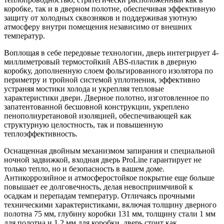
коробке, так и в дверном полотне, обеспечивая эффективную
защиту от холодных сквозняков и поддерживая уютную
атмосферу внутри помещения независимо от внешних
температур.
Воплощая в себе передовые технологии, дверь интегрирует 4-
миллиметровый термостойкий ABS-пластик в дверную
коробку, дополненную слоем фольгированного изолятора по
периметру и тройной системой уплотнения, эффективно
устраняя мостики холода и укрепляя тепловые
характеристики двери. Дверное полотно, изготовленное по
запатентованной бесшовной конструкции, укреплено
пенополиуретановой изоляцией, обеспечивающей как
структурную целостность, так и повышенную
теплоэффективность.
Оснащенная двойным механизмом запирания и специальной
ночной задвижкой, входная дверь ProLine гарантирует не
только тепло, но и безопасность в вашем доме.
Антикоррозийное и атмосферостойкое покрытие еще больше
повышает ее долговечность, делая невосприимчивой к
осадкам и перепадам температур. Отличаясь прочными
техническими характеристиками, включая толщину дверного
полотна 75 мм, глубину коробки 131 мм, толщину стали 1 мм
для полотна и 1,2 мм для коробки, дверь стоит как