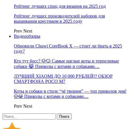
Рейтинг лучших спиц для вязания на 2025 год
Рейтинг лучших производителей наборов для
вышивания крестиком в 2025 году
Prev
Next
Видеообзоры
Обновили Chuwi CoreBook X — стоит ли брать в 2025
году?
Кто тут босс? 🐶😼 Самые наглые коты и терпеливые
собаки 😹 Приколы с котами и собаками…
ЛУЧШИЙ XIAOMI ДО 10 000 РУБЛЕЙ!? ОБЗОР
СМАРТФОНА POCO M7
Коты и собаки в стиле “чё творим” — топ приколов дня!
🐶😹 Приколы с котами и собаками…
Prev
Next