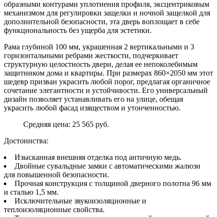
образными контурами уплотнения профиля, эксцентриковым
механизмом для регулировки защелки и ночной защелкой для
дополнительной безопасности, эта дверь воплощает в себе
функциональность без ущерба для эстетики.
Рама глубиной 100 мм, украшенная 2 вертикальными и 3
горизонтальными ребрами жесткости, подчеркивает
структурную целостность двери, делая ее непоколебимым
защитником дома и квартиры. При размерах 860×2050 мм этот
шедевр призван украсить любой порог, предлагая органичное
сочетание элегантности и устойчивости. Его универсальный
дизайн позволяет устанавливать его на улице, обещая
украсить любой фасад изяществом и утонченностью.
Средняя цена: 25 565 руб.
Достоинства:
Изысканная внешняя отделка под античную медь.
Двойные сувальдные замки с автоматическими жалюзи
для повышенной безопасности.
Прочная конструкция с толщиной дверного полотна 96 мм
и сталью 1,5 мм.
Исключительные звукоизоляционные и
теплоизоляционные свойства.