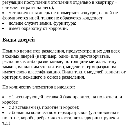
регуляции поступления отопления отдельно в квартиру –
снижает затраты на него);
металлическая дверь не промерзает изнутри, на ней не
формируется иней, также не образуется конденсат;
дольше служат замки, фурнитура;
имеет обработку от коррозии.
Виды дверей
Помимо вариантов разделения, предусмотренных для всех
входных дверей (например, одно- или двустворчатые,
распашные, либо раздвижные, по толщине металла, типу
замков, вариантам утеплителя), модели с терморазрывом
имеют свою классификацию. Виды таких моделей зависит от
критерия, лежащего в основе разделения.
По количеству элементов выделяют:
с 1 изолирующей вставкой (как правило, на полотне или
коробе);
с 2 вставками (в полотне и коробе);
с большим количеством терморазрывов (установлены в
полотне, коробе, ребрах жесткости, возле дверных ручек и
т.д.)