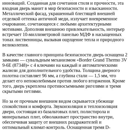
инноваций. Созданная для сочетания стиля и прочности, эта
входная дверь манит в мир безопасности и изысканности.
Металлический фасад, украшенный блестящей внешней
отделкой оттенка античной меди, излучает вневременное
очарование, сочетающееся с любыми архитектурными
мотивами. Дополняя внешнюю привлекательность, интерьер
встречает 10-миллиметровой панелью МДФ в насыщенных
тонах лиственницы, вызывая ощущение тепла и природного
великолепия.
В качестве главного принципа безопасности дверь оснащена 2
замками — сувальдным механизмом «Border Grand Thermo 3V
9-6E (87348)» с 4 ключами на каждый и автоматическими
жалюзи для дополнительного удобства. Толщина дверного
полотна составляет 96 мм, а глубина стали — 1,5 мм, что
делает его непоколебимым против любого вторжения. Кроме
того, дверь укреплена противосъемными ригелями и тремя
скрытыми петлями.
Но за ее прочным внешним видом скрывается убежище
спокойствия и комфорта. Звукоизоляция и теплоизоляция
двери, состоящая из базальтовых плит, полистирола и
минеральных плит, обволакивает пространство внутри,
обеспечивая защиту от внешних раздражителей и
оптимальный климат-контроль. Оснащенная тремя D-