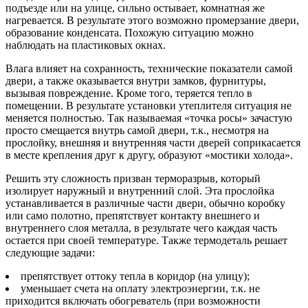
подъезде или на улице, сильно остывает, комнатная же
нагревается. В результате этого возможно промерзание двери,
образование конденсата. Похожую ситуацию можно
наблюдать на пластиковых окнах.
Влага влияет на сохранность, технические показатели самой
двери, а также оказывается внутри замков, фурнитуры,
вызывая повреждение. Кроме того, теряется тепло в
помещении. В результате установки утеплителя ситуация не
меняется полностью. Так называемая «точка росы» зачастую
просто смещается внутрь самой двери, т.к., несмотря на
прослойку, внешняя и внутренняя части дверей соприкасается
в месте крепления друг к другу, образуют «мостики холода».
Решить эту сложность призван терморазрыв, который
изолирует наружный и внутренний слой. Эта прослойка
устанавливается в различные части двери, обычно коробку
или само полотно, препятствует контакту внешнего и
внутреннего слоя металла, в результате чего каждая часть
остается при своей температуре. Также термодеталь решает
следующие задачи:
препятствует оттоку тепла в коридор (на улицу);
уменьшает счета на оплату электроэнергии, т.к. не
приходится включать обогреватель (при возможности