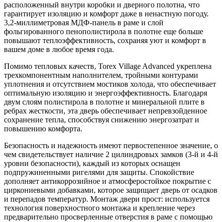
расположенный внутри коробки и дверного полотна, что
гарантирует изоляцию и комфорт даже в ненастную погоду.
3,2-миллиметровая МДФ-панель в раме и слой
фольгированного пенополистирола в полотне еще больше
повышают теплоэффективность, сохраняя уют и комфорт в
вашем доме в любое время года.
Помимо тепловых качеств, Torex Village Advanced укреплена
трехкомпонентным наполнителем, тройными контурами
уплотнения и отсутствием мостиков холода, что обеспечивает
оптимальную изоляцию и энергоэффективность. Благодаря
двум слоям полистирола в полотне и минеральной плите в
ребрах жесткости, эта дверь обеспечивает непревзойденное
сохранение тепла, способствуя снижению энергозатрат и
повышению комфорта.
Безопасность и надежность имеют первостепенное значение, о
чем свидетельствует наличие 2 цилиндровых замков (3-й и 4-й
уровни безопасности), каждый из которых оснащен
подпружиненными ригелями для защиты. Спокойствие
дополняет антикоррозийное и атмосферостойкое покрытие с
циркониевыми добавками, которое защищает дверь от осадков
и перепадов температур. Монтаж двери прост: используется
технология поверхностного монтажа и крепление через
предварительно просверленные отверстия в раме с помощью