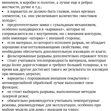
минимум, в коробке и полотне, а лучше еще в ребрах
жесткости, ручке и т.д.;
в вариантах не должно быть глазков, иных врезных
элементов, т.к. они увеличивают количество «мостиков
холода»;
предпочтительнее замки с сувальдным механизмом,
особенно находящиеся в «карманах», которые не
соприкасаются ни с внутренним, ни с внешним контуром,
либо имеющие «шторки» с внешней стороны;
если материал, из которого исполнен разрыв, не обладает
хорошими влагоотталкивающими свойствами, ему
необходимо обеспечить дополнительную изоляцию от влаги;
фольгированные разрывы дополнительно отражают тепло;
стоит учитывать теплопроводность материала, некоторые
виды более дорогостоящие и требуют большей толщины, в то
время как другие достигают такого же результата по изоляции
при меньших затратах;
варианты с порошковым внешним покрытием с
антикоррозийной обработкой лучше выполняют свои
функции;
не стоит выбирать разрывы, выполненные методом
лазерной резки;
обязательно рекомендуется учитывать температурные
режимы, рекомендуемые для эксплуатации, особенно при
выборе модели для дома с выходом на улицу;