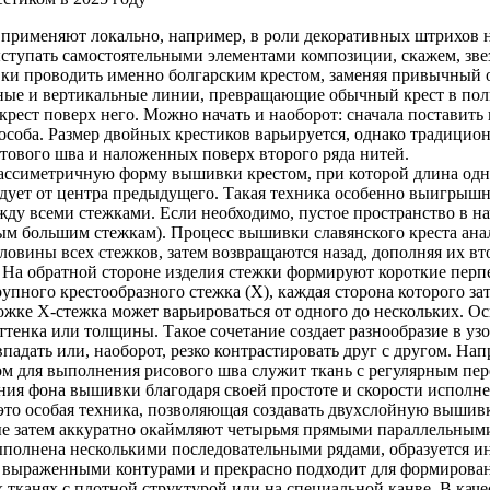
о применяют локально, например, в роли декоративных штрихов
ыступать самостоятельными элементами композиции, скажем, зв
и проводить именно болгарским крестом, заменяя привычный о
ьные и вертикальные линии, превращающие обычный крест в пол
крест поверх него. Можно начать и наоборот: сначала поставить
соба. Размер двойных крестиков варьируется, однако традицион
стового шва и наложенных поверх второго ряда нитей.
й ассиметричную форму вышивки крестом, при которой длина од
дует от центра предыдущего. Такая техника особенно выигрышн
ду всеми стежками. Если необходимо, пустое пространство в н
м большим стежкам). Процесс вышивки славянского креста анал
оловины всех стежков, затем возвращаются назад, дополняя их
 На обратной стороне изделия стежки формируют короткие пер
упного крестообразного стежка (X), каждая сторона которого 
ожке X-стежка может варьироваться от одного до нескольких. 
ттенка или толщины. Такое сочетание создает разнообразие в у
падать или, наоборот, резко контрастировать друг с другом. На
 для выполнения рисового шва служит ткань с регулярным пере
ения фона вышивки благодаря своей простоте и скорости исполне
то особая техника, позволяющая создавать двухслойную вышивк
орые затем аккуратно окаймляют четырьмя прямыми параллельны
ыполнена несколькими последовательными рядами, образуется 
 выраженными контурами и прекрасно подходит для формирова
тканях с плотной структурой или на специальной канве. В кач