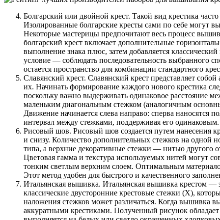
Болгарский или двойной крест. Такой вид крестика част
Изолированные болгарские кресты сами по себе могут в
Некоторые мастерицы предпочитают весь процесс вышивк
болгарский крест включает дополнительные горизонтал
выполнение знака плюс, затем добавляется классический 
условие — соблюдать последовательность выбранного спо
остается пространство для комбинации стандартного кре
Славянский крест. Славянский крест представляет собо
их. Начинать формирование каждого нового крестика сле
поскольку важно выдерживать одинаковое расстояние меж
маленьким диагональным стежком (аналогичным основны
Движение начинается слева направо: сперва наносятся п
интервал между стежками, поддерживая его одинаковым.
Рисовый шов. Рисовый шов создается путем нанесения кр
и снизу. Количество дополнительных стежков на одной н
типа, а верхние декоративные стежки — нитью другого о
Цветовая гамма и текстура используемых нитей могут сов
тонким светлым верхним слоем. Оптимальным материалом
Этот метод удобен для быстрого и качественного заполн
Итальянская вышивка. Итальянская вышивка крестом — э
классические двусторонние крестовые стежки (X), кот
наложения стежков может различаться. Когда вышивка в
аккуратными крестиками. Полученный рисунок обладает
выполняется на белых или светло окрашенных хлопковых 