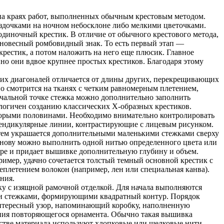
 на краях работ, выполненных обычным крестовым методом.
ездочками на ночном небосклоне либо мелкими цветочками.
диночный крестик. В отличие от обычного крестового метода,
новесный ромбовидный знак. То есть первый этап —
 крестик, а потом наложить на него еще плюсик. Главное
но они вдвое крупнее простых крестиков. Благодаря этому
них диагоналей отличается от длины других, перекрещивающих
о смотрится на тканях с четким равномерным плетением,
ачальной точке стежка можно дополнительно заполнить
огичен созданию классических Х-образных крестиков.
 вторыми половинами. Необходимо внимательно контролировать
пендикулярные линии, контрастирующие с лицевым рисунком.
затем украшается дополнительными маленькими стежками сверху
Основу можно выполнить одной нитью определенного цвета или
зоре и придает вышивке дополнительную глубину и объем.
пример, удачно сочетается толстый темный основной крестик с
плетением волокон (например, лен или специальная канва).
ния.
у с изящной рамочной отделкой. Для начала выполняются
ми стежками, формирующими квадратный контур. Порядок
интересный узор, напоминающий коробку, наполненную
ния повторяющегося орнамента. Обычно такая вышивка
естве материала используют хлопковые или шелковые нити.