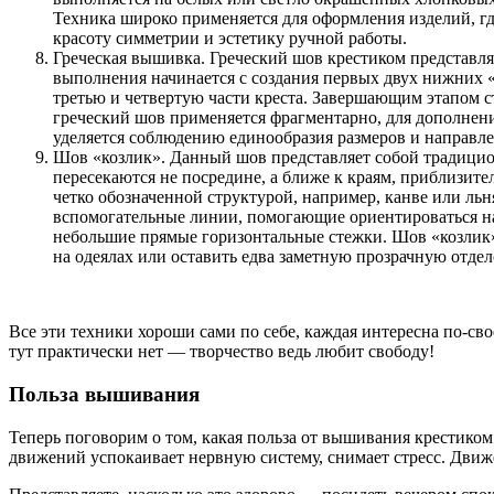
Техника широко применяется для оформления изделий, где
красоту симметрии и эстетику ручной работы.
Греческая вышивка. Греческий шов крестиком представляе
выполнения начинается с создания первых двух нижних 
третью и четвертую части креста. Завершающим этапом с
греческий шов применяется фрагментарно, для дополнен
уделяется соблюдению единообразия размеров и направле
Шов «козлик». Данный шов представляет собой традицио
пересекаются не посредине, а ближе к краям, приблизит
четко обозначенной структурой, например, канве или ль
вспомогательные линии, помогающие ориентироваться на 
небольшие прямые горизонтальные стежки. Шов «козлик» 
на одеялах или оставить едва заметную прозрачную отдел
Все эти техники хороши сами по себе, каждая интересна по-с
тут практически нет — творчество ведь любит свободу!
Польза вышивания
Теперь поговорим о том, какая польза от вышивания крестиком
движений успокаивает нервную систему, снимает стресс. Движ