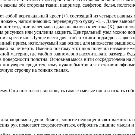
 важны обе стороны ткани, например, салфеток, белья, полотене
т собой вертикальный крест (+), состоящий из четырех равных о
«ножек», напоминающих перевернутую букву «L». Далее выводя
танет создание маленького диагонального крестика (X), располо
ия рисунков или усиления акцента. Центральный узел можно до
ния крестиков. Лучше всего для этой техники подходят гладко с
нный прием, используемый как основа для множества вышивок. 
ельно на четверть. Именно поэтому этот шов получил название «
няной материи, где удобно равномерно рассчитывать размеры буд
поверхности полотна. Основная масса нити сосредоточена на ли
популярен среди тех, кому нужно быстро и эффективно оформит
очную строчку на тонких тканях.
воему. Они позволяют воплощать самые смелые идеи и искать со
 для здоровья и души. Знаете, многие недооценивают важность 
ения рук помогают сосредоточиться, отбросить лишние мысли и