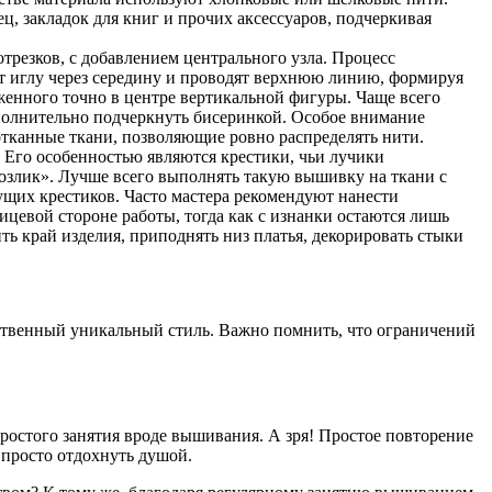
ц, закладок для книг и прочих аксессуаров, подчеркивая
трезков, с добавлением центрального узла. Процесс
т иглу через середину и проводят верхнюю линию, формируя
женного точно в центре вертикальной фигуры. Чаще всего
полнительно подчеркнуть бисеринкой. Особое внимание
отканные ткани, позволяющие ровно распределять нити.
Его особенностью являются крестики, чьи лучики
козлик». Лучше всего выполнять такую вышивку на ткани с
ущих крестиков. Часто мастера рекомендуют нанести
цевой стороне работы, тогда как с изнанки остаются лишь
ь край изделия, приподнять низ платья, декорировать стыки
бственный уникальный стиль. Важно помнить, что ограничений
простого занятия вроде вышивания. А зря! Простое повторение
 просто отдохнуть душой.