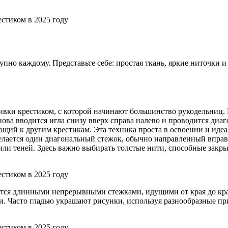
пно каждому. Представьте себе: простая ткань, яркие ниточки 
вки крестиком, с которой начинают большинство рукодельниц. И
нова вводится игла снизу вверх справа налево и проводится диа
щий к другим крестикам. Эта техника проста в освоении и иде
делается один диагональный стежок, обычно направленный впра
 или теней. Здесь важно выбирать толстые нити, способные зак
ится длинными непрерывными стежками, идущими от края до кра
и. Часто гладью украшают рисунки, используя разнообразные пр