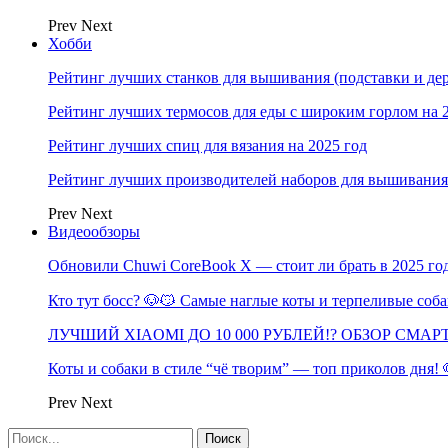
Prev
Next
Хобби
Рейтинг лучших станков для вышивания (подставки и дер
Рейтинг лучших термосов для еды с широким горлом на 
Рейтинг лучших спиц для вязания на 2025 год
Рейтинг лучших производителей наборов для вышивания 
Prev
Next
Видеообзоры
Обновили Chuwi CoreBook X — стоит ли брать в 2025 го
Кто тут босс? 🐶😼 Самые наглые коты и терпеливые со
ЛУЧШИЙ XIAOMI ДО 10 000 РУБЛЕЙ!? ОБЗОР СМА
Коты и собаки в стиле “чё творим” — топ приколов дня!
Prev
Next