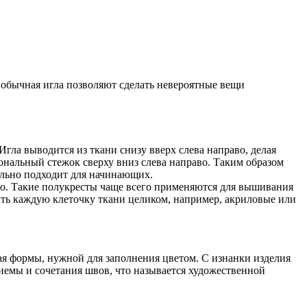
и обычная игла позволяют сделать невероятные вещи
гла выводится из ткани снизу вверх слева направо, делая
гональный стежок сверху вниз слева направо. Таким образом
ально подходит для начинающих.
во. Такие полукресты чаще всего применяются для вышивания
рыть каждую клеточку ткани целиком, например, акриловые или
я формы, нужной для заполнения цветом. С изнанки изделия
иемы и сочетания швов, что называется художественной