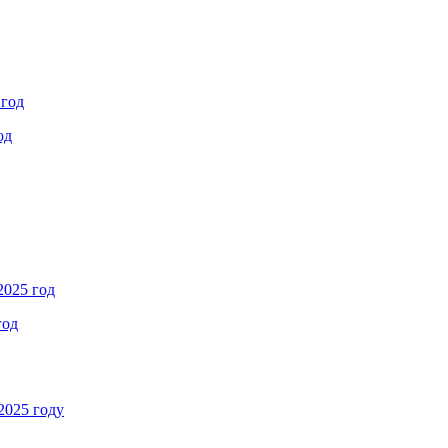
 год
од
2025 год
год
2025 году