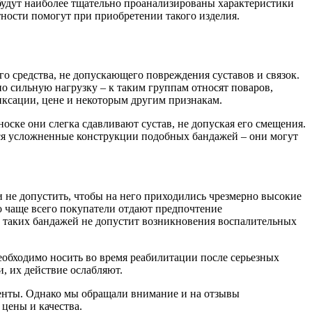
 будут наиболее тщательно проанализированы характеристики
тности помогут при приобретении такого изделия.
го средства, не допускающего повреждения суставов и связок.
о сильную нагрузку – к таким группам относят поваров,
фиксации, цене и некоторым другим признакам.
ске они слегка сдавливают сустав, не допуская его смещения.
ся усложненные конструкции подобных бандажей – они могут
не допустить, чтобы на него приходились чрезмерно высокие
о чаще всего покупатели отдают предпочтение
 таких бандажей не допустит возникновения воспалительных
обходимо носить во время реабилитации после серьезных
, их действие ослабляют.
енты. Однако мы обращали внимание и на отзывы
цены и качества.