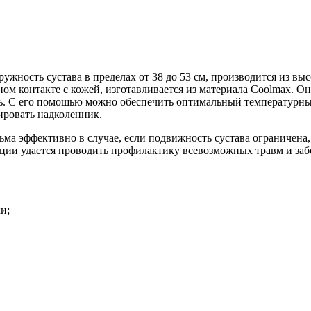
ужность сустава в пределах от 38 до 53 см, производится из вы
ом контакте с кожей, изготавливается из материала Coolmax. Он
теть. С его помощью можно обеспечить оптимальный температурн
ировать надколенник.
ьма эффективно в случае, если подвижность сустава ограничена,
и удается проводить профилактику всевозможных травм и забо
и;