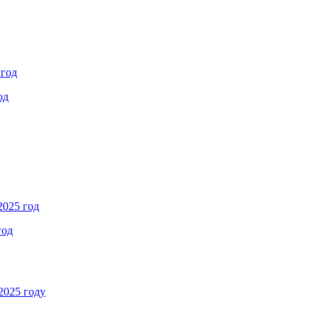
 год
од
2025 год
год
2025 году