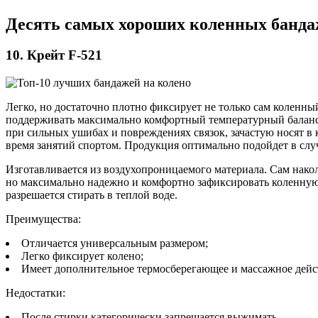
Десять самых хороших коленных бандаж
10. Крейт F-521
Легко, но достаточно плотно фиксирует не только сам коленны
поддерживать максимально комфортный температурный баланс.
при сильных ушибах и повреждениях связок, зачастую носят в 
время занятий спортом. Продукция оптимально подойдет в слу
Изготавливается из воздухопроницаемого материала. Сам накол
но максимально надежно и комфортно зафиксировать коленную ч
разрешается стирать в теплой воде.
Преимущества:
Отличается универсальным размером;
Легко фиксирует колено;
Имеет дополнительное термосберегающее и массажное дейс
Недостатки:
После стирки категорически запрещается выжимать.