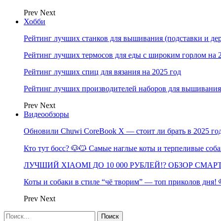
Prev
Next
Хобби
Рейтинг лучших станков для вышивания (подставки и дер
Рейтинг лучших термосов для еды с широким горлом на 
Рейтинг лучших спиц для вязания на 2025 год
Рейтинг лучших производителей наборов для вышивания 
Prev
Next
Видеообзоры
Обновили Chuwi CoreBook X — стоит ли брать в 2025 го
Кто тут босс? 🐶😼 Самые наглые коты и терпеливые со
ЛУЧШИЙ XIAOMI ДО 10 000 РУБЛЕЙ!? ОБЗОР СМА
Коты и собаки в стиле “чё творим” — топ приколов дня!
Prev
Next