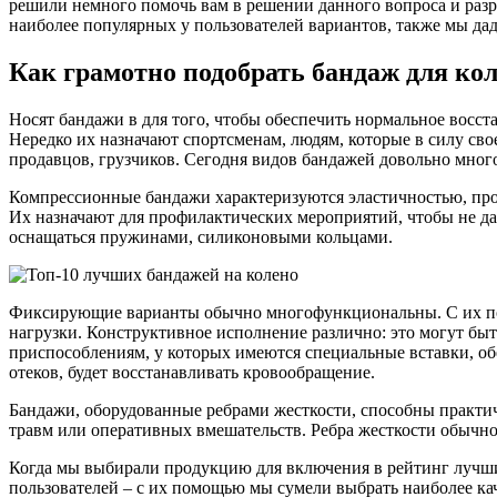
решили немного помочь вам в решении данного вопроса и разр
наиболее популярных у пользователей вариантов, также мы дад
Как грамотно подобрать бандаж для кол
Носят бандажи в для того, чтобы обеспечить нормальное восст
Нередко их назначают спортсменам, людям, которые в силу св
продавцов, грузчиков. Сегодня видов бандажей довольно много
Компрессионные бандажи характеризуются эластичностью, прои
Их назначают для профилактических мероприятий, чтобы не д
оснащаться пружинами, силиконовыми кольцами.
Фиксирующие варианты обычно многофункциональны. С их помо
нагрузки. Конструктивное исполнение различно: это могут бы
приспособлениям, у которых имеются специальные вставки, 
отеков, будет восстанавливать кровообращение.
Бандажи, оборудованные ребрами жесткости, способны практич
травм или оперативных вмешательств. Ребра жесткости обычно 
Когда мы выбирали продукцию для включения в рейтинг лучши
пользователей – с их помощью мы сумели выбрать наиболее к