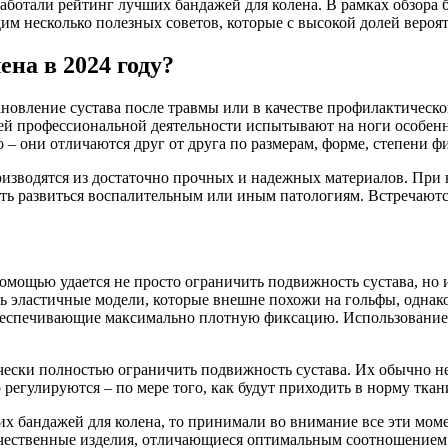
аботали рейтинг лучших бандажей для колена. В рамках обзора
им несколько полезных советов, которые с высокой долей вероя
ена в 2024 году?
ановление сустава после травмы или в качестве профилактическо
оей профессиональной деятельности испытывают на ноги особенн
 – они отличаются друг от друга по размерам, форме, степени 
зводятся из достаточно прочных и надежных материалов. При но
ать развиться воспалительным или иным патологиям. Встречают
щью удается не просто ограничить подвижность сустава, но и 
ть эластичные модели, которые внешне похожи на гольфы, однак
обеспечивающие максимально плотную фиксацию. Использование
ески полностью ограничить подвижность сустава. Их обычно не
регулируются – по мере того, как будут приходить в норму ткани
х бандажей для колена, то принимали во внимание все эти мом
ачественные изделия, отличающиеся оптимальным соотношением 