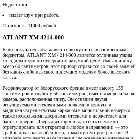
Недостатки:
издает шум при работе.
Стоимость: 11000 рублей.
ATLANT ХМ 4214-000
Если покупатель обставляет свою кухню с ограниченным
бюджетом, ATLANT ХМ 4214-000 является отличным узким
холодильником по невероятно разумной цене. Имея ширину
всего 60 сантиметров, этот прибор справится со своей задачей
без каких-либо изысков, присущих моделям более высокого
класса.
Рефрижератор от белорусского бренда имеет высоту 155
сантиметров и глубину 66 сантиметров, имеется морозильная
камера, расположенная снизу. Он оснащен двумя
регулируемыми стеклянными полками в корпусе и
выдвижным решетчатым каркасом в ​​морозильной камере, а
также несколькими дверными отсеками и держателем для
банок в дверце. Дверь двусторонняя, то есть ее можно
отрегулировать для открытия в любом направлении — это
крайне полезная особенность в замкнутом пространстве. В
аппарате есть лампа накаливания для освещения интерьера и