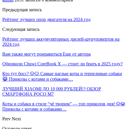
Предыдущая запись
Рейтинг лучших опор двигателя на 2024 год
Следующая запись
Рейтинг лучших аккумуляторных дрелей-шуруповертов на
2024 год
Вам также могут понравиться
Еще от автора
Обновили Chuwi CoreBook X — стоит ли брать в 2025 году?
Кто тут босс? 🐶😼 Самые наглые коты и терпеливые собаки
😹 Приколы с котами и собаками…
ЛУЧШИЙ XIAOMI ДО 10 000 РУБЛЕЙ!? ОБЗОР
СМАРТФОНА POCO M7
Коты и собаки в стиле “чё творим” — топ приколов дня! 🐶😹
Приколы с котами и собаками…
Prev
Next
Оставьте ответ