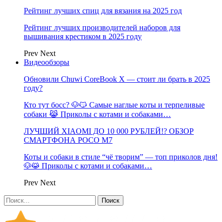
Рейтинг лучших спиц для вязания на 2025 год
Рейтинг лучших производителей наборов для
вышивания крестиком в 2025 году
Prev
Next
Видеообзоры
Обновили Chuwi CoreBook X — стоит ли брать в 2025
году?
Кто тут босс? 🐶😼 Самые наглые коты и терпеливые
собаки 😹 Приколы с котами и собаками…
ЛУЧШИЙ XIAOMI ДО 10 000 РУБЛЕЙ!? ОБЗОР
СМАРТФОНА POCO M7
Коты и собаки в стиле “чё творим” — топ приколов дня!
🐶😹 Приколы с котами и собаками…
Prev
Next