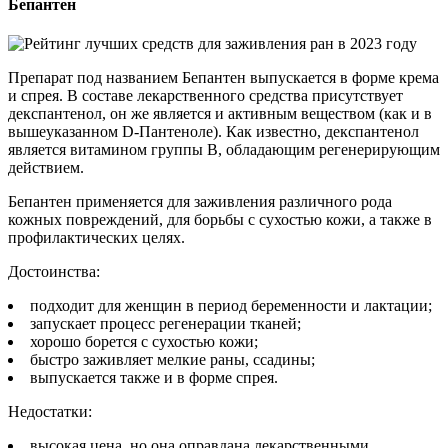
Бепантен
Препарат под названием Бепантен выпускается в форме крема
и спрея. В составе лекарственного средства присутствует
декспантенол, он же является и активным веществом (как и в
вышеуказанном D-Пантеноле). Как известно, декспантенол
является витамином группы B, обладающим регенерирующим
действием.
Бепантен применяется для заживления различного рода
кожных повреждений, для борьбы с сухостью кожи, а также в
профилактических целях.
Достоинства:
подходит для женщин в период беременности и лактации;
запускает процесс регенерации тканей;
хорошо борется с сухостью кожи;
быстро заживляет мелкие раны, ссадины;
выпускается также и в форме спрея.
Недостатки:
высокая цена, но она оправдана лекарственными