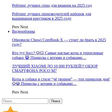
Рейтинг лучших спиц для вязания на 2025 год
Рейтинг лучших производителей наборов для
вышивания крестиком в 2025 году
Prev
Next
Видеообзоры
Обновили Chuwi CoreBook X — стоит ли брать в 2025
году?
Кто тут босс? 🐶😼 Самые наглые коты и терпеливые
собаки 😹 Приколы с котами и собаками…
ЛУЧШИЙ XIAOMI ДО 10 000 РУБЛЕЙ!? ОБЗОР
СМАРТФОНА POCO M7
Коты и собаки в стиле “чё творим” — топ приколов дня!
🐶😹 Приколы с котами и собаками…
Prev
Next