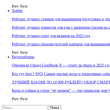
Prev
Next
Хобби
Рейтинг лучших станков для вышивания (подставки и дер
Рейтинг лучших термосов для еды с широким горлом на 
Рейтинг лучших спиц для вязания на 2025 год
Рейтинг лучших производителей наборов для вышивания 
Prev
Next
Видеообзоры
Обновили Chuwi CoreBook X — стоит ли брать в 2025 го
Кто тут босс? 🐶😼 Самые наглые коты и терпеливые со
ЛУЧШИЙ XIAOMI ДО 10 000 РУБЛЕЙ!? ОБЗОР СМА
Коты и собаки в стиле “чё творим” — топ приколов дня!
Prev
Next