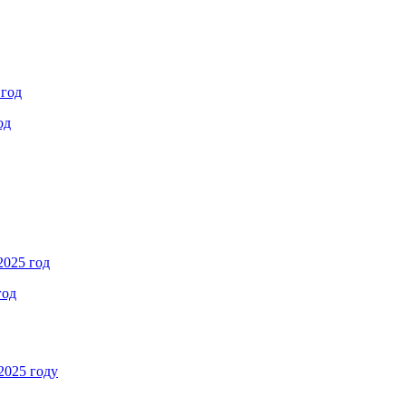
 год
од
2025 год
год
2025 году