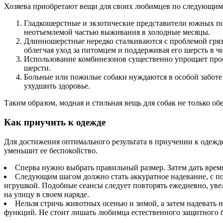
Хозяева приобретают вещи для своих любимцев по следующим
Гладкошерстные и экзотические представители южных по
неотъемлемой частью выживания в холодные месяцы.
Длинношерстные нередко сталкиваются с проблемой грязи
облегчая уход за питомцем и поддерживая его шерсть в ч
Использование комбинезонов существенно упрощает проце
шерсти.
Больные или пожилые собаки нуждаются в особой заботе
ухудшить здоровье.
Таким образом, модная и стильная вещь для собак не только о
Как приучить к одежде
Для достижения оптимального результата в приучении к одежд
уменьшит ее беспокойство.
Сперва нужно выбрать правильный размер. Затем дать врем
Следующим шагом должно стать аккуратное надевание, с по
игрушкой. Подобные сеансы следует повторять ежедневно, увел
на улицу в своем наряде.
Нельзя стричь животных осенью и зимой, а затем надевать 
функций. Не стоит лишать любимца естественного защитного б