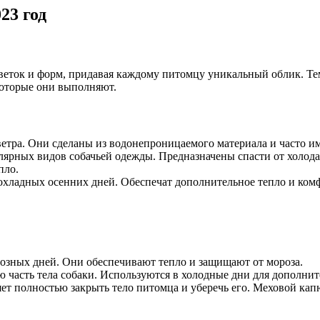
23 год
веток и форм, придавая каждому питомцу уникальный облик. Те
которые они выполняют.
ветра. Они сделаны из водонепроницаемого материала и часто 
лярных видов собачьей одежды. Предназначены спасти от холода
пло.
рохладных осенних дней. Обеспечат дополнительное тепло и ком
розных дней. Они обеспечивают тепло и защищают от мороза.
асть тела собаки. Используются в холодные дни для дополнит
т полностью закрыть тело питомца и уберечь его. Меховой ка