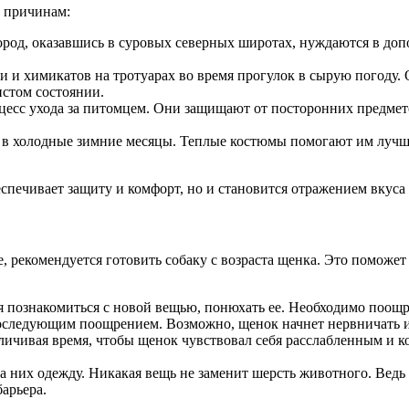
 причинам:
род, оказавшись в суровых северных широтах, нуждаются в доп
 и химикатов на тротуарах во время прогулок в сырую погоду. 
истом состоянии.
сс ухода за питомцем. Они защищают от посторонних предметов
 в холодные зимние месяцы. Теплые костюмы помогают им лучш
беспечивает защиту и комфорт, но и становится отражением вкус
е, рекомендуется готовить собаку с возраста щенка. Это помож
я познакомиться с новой вещью, понюхать ее. Необходимо поощ
следующим поощрением. Возможно, щенок начнет нервничать и п
ичивая время, чтобы щенок чувствовал себя расслабленным и ко
на них одежду. Никакая вещь не заменит шерсть животного. Ведь
арьера.