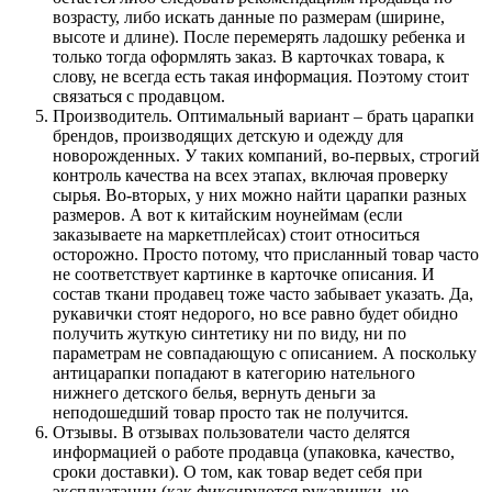
возрасту, либо искать данные по размерам (ширине,
высоте и длине). После перемерять ладошку ребенка и
только тогда оформлять заказ. В карточках товара, к
слову, не всегда есть такая информация. Поэтому стоит
связаться с продавцом.
Производитель. Оптимальный вариант – брать царапки
брендов, производящих детскую и одежду для
новорожденных. У таких компаний, во-первых, строгий
контроль качества на всех этапах, включая проверку
сырья. Во-вторых, у них можно найти царапки разных
размеров. А вот к китайским ноунеймам (если
заказываете на маркетплейсах) стоит относиться
осторожно. Просто потому, что присланный товар часто
не соответствует картинке в карточке описания. И
состав ткани продавец тоже часто забывает указать. Да,
рукавички стоят недорого, но все равно будет обидно
получить жуткую синтетику ни по виду, ни по
параметрам не совпадающую с описанием. А поскольку
антицарапки попадают в категорию нательного
нижнего детского белья, вернуть деньги за
неподошедший товар просто так не получится.
Отзывы. В отзывах пользователи часто делятся
информацией о работе продавца (упаковка, качество,
сроки доставки). О том, как товар ведет себя при
эксплуатации (как фиксируются рукавички, не