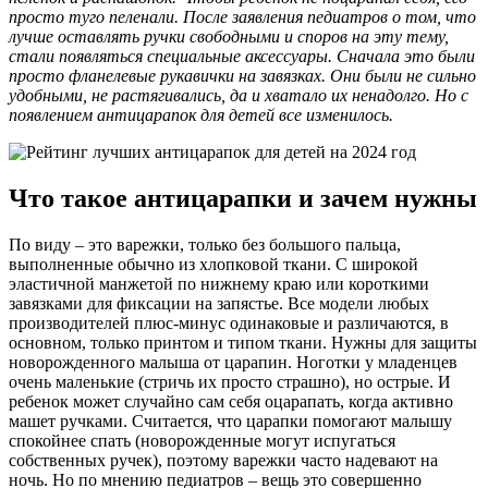
просто туго пеленали. После заявления педиатров о том, что
лучше оставлять ручки свободными и споров на эту тему,
стали появляться специальные аксессуары. Сначала это были
просто фланелевые рукавички на завязках. Они были не сильно
удобными, не растягивались, да и хватало их ненадолго. Но с
появлением антицарапок для детей все изменилось.
Что такое антицарапки и зачем нужны
По виду – это варежки, только без большого пальца,
выполненные обычно из хлопковой ткани. С широкой
эластичной манжетой по нижнему краю или короткими
завязками для фиксации на запястье. Все модели любых
производителей плюс-минус одинаковые и различаются, в
основном, только принтом и типом ткани. Нужны для защиты
новорожденного малыша от царапин. Ноготки у младенцев
очень маленькие (стричь их просто страшно), но острые. И
ребенок может случайно сам себя оцарапать, когда активно
машет ручками. Считается, что царапки помогают малышу
спокойнее спать (новорожденные могут испугаться
собственных ручек), поэтому варежки часто надевают на
ночь. Но по мнению педиатров – вещь это совершенно