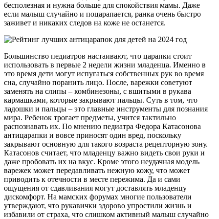
бесполезная и нужна больше для спокойствия мамы. Даже
если малыш случайно и поцарапается, ранка очень быстро
заживет и никаких следов на коже не останется.
Большинство педиатров настаивают, что царапки стоит
использовать в первые 2 недели жизни младенца. Именно в
это время дети могут испугаться собственных рук во время
сна, случайно поранить лицо. После, варежки советуют
заменять на слипы – комбинезоны, с вшитыми в рукава
кармашками, которые закрывают пальцы. Суть в том, что
ладошки и пальцы – это главные инструменты для познания
мира. Ребенок трогает предметы, учится тактильно
распознавать их. По мнению педиатра Федора Катасонова
антицарапки и вовсе приносят один вред, поскольку
закрывают основную для такого возраста рецепторную зону.
Катасонов считает, что младенцу важно видеть свои руки и
даже пробовать их на вкус. Кроме этого неудачная модель
варежек может передавливать нежную кожу, что может
приводить к отечности в месте пережима. Да и сами
ощущения от сдавливания могут доставлять младенцу
дискомфорт. На мамских форумах многие пользователи
утверждают, что рукавички здорово упростили жизнь и
избавили от страха, что слишком активный малыш случайно