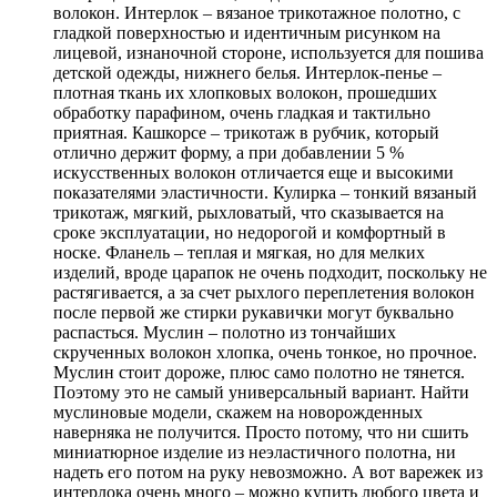
волокон. Интерлок – вязаное трикотажное полотно, с
гладкой поверхностью и идентичным рисунком на
лицевой, изнаночной стороне, используется для пошива
детской одежды, нижнего белья. Интерлок-пенье –
плотная ткань их хлопковых волокон, прошедших
обработку парафином, очень гладкая и тактильно
приятная. Кашкорсе – трикотаж в рубчик, который
отлично держит форму, а при добавлении 5 %
искусственных волокон отличается еще и высокими
показателями эластичности. Кулирка – тонкий вязаный
трикотаж, мягкий, рыхловатый, что сказывается на
сроке эксплуатации, но недорогой и комфортный в
носке. Фланель – теплая и мягкая, но для мелких
изделий, вроде царапок не очень подходит, поскольку не
растягивается, а за счет рыхлого переплетения волокон
после первой же стирки рукавички могут буквально
распасться. Муслин – полотно из тончайших
скрученных волокон хлопка, очень тонкое, но прочное.
Муслин стоит дороже, плюс само полотно не тянется.
Поэтому это не самый универсальный вариант. Найти
муслиновые модели, скажем на новорожденных
наверняка не получится. Просто потому, что ни сшить
миниатюрное изделие из неэластичного полотна, ни
надеть его потом на руку невозможно. А вот варежек из
интерлока очень много – можно купить любого цвета и