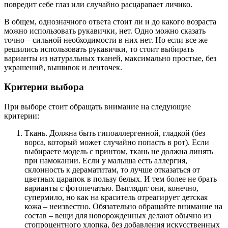
повредит себе глаз или случайно расцарапает личико.
В общем, однозначного ответа стоит ли и до какого возраста
можно использовать рукавички, нет. Одно можно сказать
точно – сильной необходимости в них нет. Но если все же
решились использовать рукавички, то стоит выбирать
варианты из натуральных тканей, максимально простые, без
украшений, вышивок и ленточек.
Критерии выбора
При выборе стоит обращать внимание на следующие
критерии:
Ткань. Должна быть гипоаллергенной, гладкой (без
ворса, который может случайно попасть в рот). Если
выбираете модель с принтом, ткань не должна линять
при намокании. Если у малыша есть аллергия,
склонность к дераматитам, то лучше отказаться от
цветных царапок в пользу белых. И тем более не брать
варианты с фотопечатью. Выглядят они, конечно,
супермило, но как на краситель отреагирует детская
кожа – неизвестно. Обязательно обращайте внимание на
состав – вещи для новорожденных делают обычно из
стопроцентного хлопка, без добавления искусственных