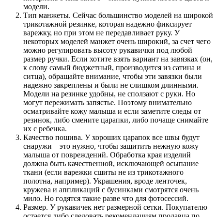
модели.
Тип манжеты. Сейчас большинство моделей на широкой
трикотажной резинке, которая надежно фиксирует
варежку, но при этом не передавливает руку. У
некоторых моделей манжет очень широкий, за счет чего
можно регулировать высоту рукавички под любой
размер ручки. Если хотите взять вариант на завязках (он,
к слову самый бюджетный, производится из сатина и
ситца), обращайте внимание, чтобы эти завязки были
надежно закреплены и были не слишком длинными.
Модели на резинке удобны, не сползают с руки. Но
могут пережимать запястье. Поэтому внимательно
осматривайте кожу малыша и если заметите следы от
резинок, либо смените царапки, либо почаще снимайте
их с ребенка.
Качество пошива. У хороших царапок все швы будут
снаружи – это нужно, чтобы защитить нежную кожу
малыша от повреждений. Обработка края изделий
должна быть качественной, исключающей осыпание
ткани (если варежки сшиты не из трикотажного
полотна, например). Украшения, вроде ленточек,
кружева и аппликаций с бусинками смотрятся очень
мило. Но годятся такие разве что для фотосессий.
Размер. У рукавичек нет размерной сетки. Покупателю
остается либо следовать рекомендациям продавца по