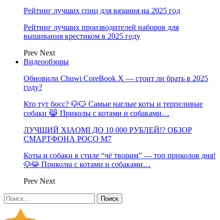
Рейтинг лучших спиц для вязания на 2025 год
Рейтинг лучших производителей наборов для
вышивания крестиком в 2025 году
Prev
Next
Видеообзоры
Обновили Chuwi CoreBook X — стоит ли брать в 2025
году?
Кто тут босс? 🐶😼 Самые наглые коты и терпеливые
собаки 😹 Приколы с котами и собаками…
ЛУЧШИЙ XIAOMI ДО 10 000 РУБЛЕЙ!? ОБЗОР
СМАРТФОНА POCO M7
Коты и собаки в стиле “чё творим” — топ приколов дня!
🐶😹 Приколы с котами и собаками…
Prev
Next