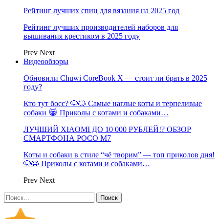
Рейтинг лучших спиц для вязания на 2025 год
Рейтинг лучших производителей наборов для
вышивания крестиком в 2025 году
Prev
Next
Видеообзоры
Обновили Chuwi CoreBook X — стоит ли брать в 2025
году?
Кто тут босс? 🐶😼 Самые наглые коты и терпеливые
собаки 😹 Приколы с котами и собаками…
ЛУЧШИЙ XIAOMI ДО 10 000 РУБЛЕЙ!? ОБЗОР
СМАРТФОНА POCO M7
Коты и собаки в стиле “чё творим” — топ приколов дня!
🐶😹 Приколы с котами и собаками…
Prev
Next