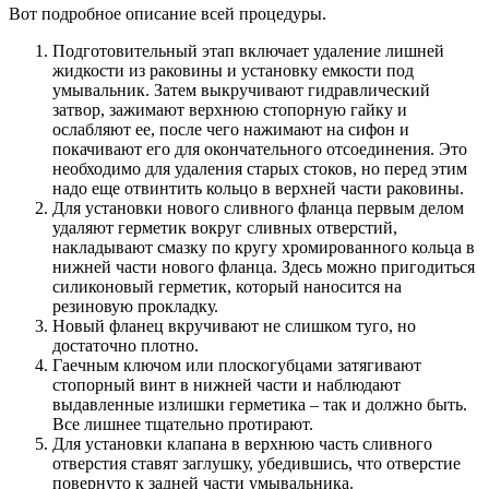
Вот подробное описание всей процедуры.
Подготовительный этап включает удаление лишней
жидкости из раковины и установку емкости под
умывальник. Затем выкручивают гидравлический
затвор, зажимают верхнюю стопорную гайку и
ослабляют ее, после чего нажимают на сифон и
покачивают его для окончательного отсоединения. Это
необходимо для удаления старых стоков, но перед этим
надо еще отвинтить кольцо в верхней части раковины.
Для установки нового сливного фланца первым делом
удаляют герметик вокруг сливных отверстий,
накладывают смазку по кругу хромированного кольца в
нижней части нового фланца. Здесь можно пригодиться
силиконовый герметик, который наносится на
резиновую прокладку.
Новый фланец вкручивают не слишком туго, но
достаточно плотно.
Гаечным ключом или плоскогубцами затягивают
стопорный винт в нижней части и наблюдают
выдавленные излишки герметика – так и должно быть.
Все лишнее тщательно протирают.
Для установки клапана в верхнюю часть сливного
отверстия ставят заглушку, убедившись, что отверстие
повернуто к задней части умывальника.