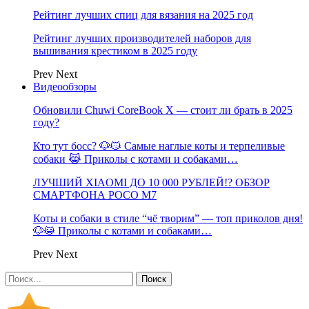
Рейтинг лучших спиц для вязания на 2025 год
Рейтинг лучших производителей наборов для
вышивания крестиком в 2025 году
Prev
Next
Видеообзоры
Обновили Chuwi CoreBook X — стоит ли брать в 2025
году?
Кто тут босс? 🐶😼 Самые наглые коты и терпеливые
собаки 😹 Приколы с котами и собаками…
ЛУЧШИЙ XIAOMI ДО 10 000 РУБЛЕЙ!? ОБЗОР
СМАРТФОНА POCO M7
Коты и собаки в стиле “чё творим” — топ приколов дня!
🐶😹 Приколы с котами и собаками…
Prev
Next