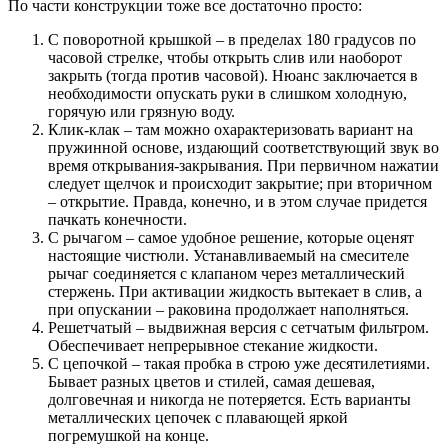
По части конструкции тоже все достаточно просто:
С поворотной крышкой – в пределах 180 градусов по
часовой стрелке, чтобы открыть слив или наоборот
закрыть (тогда против часовой). Нюанс заключается в
необходимости опускать руки в слишком холодную,
горячую или грязную воду.
Клик-клак – там можно охарактеризовать вариант на
пружинной основе, издающий соответствующий звук во
время открывания-закрывания. При первичном нажатии
следует щелчок и происходит закрытие; при вторичном
– открытие. Правда, конечно, и в этом случае придется
пачкать конечности.
С рычагом – самое удобное решение, которые оценят
настоящие чистюли. Устанавливаемый на смесителе
рычаг соединяется с клапаном через металлический
стержень. При активации жидкость вытекает в слив, а
при опускании – раковина продолжает наполняться.
Решетчатый – выдвижная версия с сетчатым фильтром.
Обеспечивает непрерывное стекание жидкости.
С цепочкой – такая пробка в строю уже десятилетиями.
Бывает разных цветов и стилей, самая дешевая,
долговечная и никогда не потеряется. Есть варианты
металлических цепочек с плавающей яркой
погремушкой на конце.