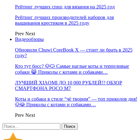
Рейтинг лучших спиц для вязания на 2025 год
Рейтинг лучших производителей наборов для
вышивания крестиком в 2025 году
Prev
Next
Видеообзоры
Обновили Chuwi CoreBook X — стоит ли брать в 2025
году?
Кто тут босс? 🐶😼 Самые наглые коты и терпеливые
собаки 😹 Приколы с котами и собаками…
ЛУЧШИЙ XIAOMI ДО 10 000 РУБЛЕЙ!? ОБЗОР
СМАРТФОНА POCO M7
Коты и собаки в стиле “чё творим” — топ приколов дня!
🐶😹 Приколы с котами и собаками…
Prev
Next