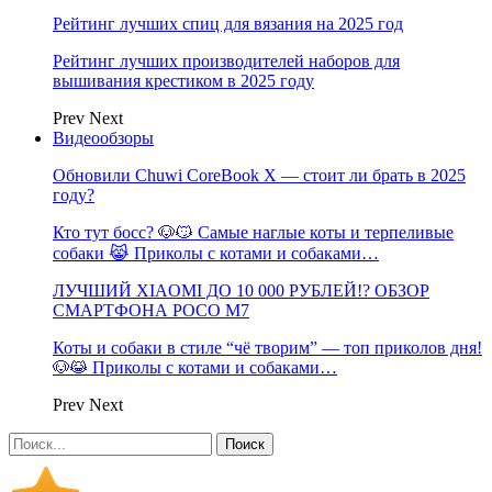
Рейтинг лучших спиц для вязания на 2025 год
Рейтинг лучших производителей наборов для
вышивания крестиком в 2025 году
Prev
Next
Видеообзоры
Обновили Chuwi CoreBook X — стоит ли брать в 2025
году?
Кто тут босс? 🐶😼 Самые наглые коты и терпеливые
собаки 😹 Приколы с котами и собаками…
ЛУЧШИЙ XIAOMI ДО 10 000 РУБЛЕЙ!? ОБЗОР
СМАРТФОНА POCO M7
Коты и собаки в стиле “чё творим” — топ приколов дня!
🐶😹 Приколы с котами и собаками…
Prev
Next