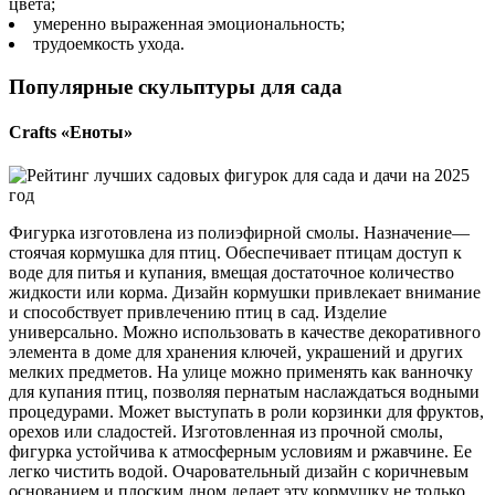
цвета;
умеренно выраженная эмоциональность;
трудоемкость ухода.
Популярные скульптуры для сада
Crafts «Еноты»
Фигурка изготовлена из полиэфирной смолы. Назначение—
стоячая кормушка для птиц. Обеспечивает птицам доступ к
воде для питья и купания, вмещая достаточное количество
жидкости или корма. Дизайн кормушки привлекает внимание
и способствует привлечению птиц в сад. Изделие
универсально. Можно использовать в качестве декоративного
элемента в доме для хранения ключей, украшений и других
мелких предметов. На улице можно применять как ванночку
для купания птиц, позволяя пернатым наслаждаться водными
процедурами. Может выступать в роли корзинки для фруктов,
орехов или сладостей. Изготовленная из прочной смолы,
фигурка устойчива к атмосферным условиям и ржавчине. Ее
легко чистить водой. Очаровательный дизайн с коричневым
основанием и плоским дном делает эту кормушку не только