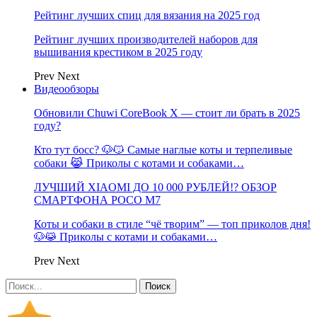
Рейтинг лучших спиц для вязания на 2025 год
Рейтинг лучших производителей наборов для
вышивания крестиком в 2025 году
Prev
Next
Видеообзоры
Обновили Chuwi CoreBook X — стоит ли брать в 2025
году?
Кто тут босс? 🐶😼 Самые наглые коты и терпеливые
собаки 😹 Приколы с котами и собаками…
ЛУЧШИЙ XIAOMI ДО 10 000 РУБЛЕЙ!? ОБЗОР
СМАРТФОНА POCO M7
Коты и собаки в стиле “чё творим” — топ приколов дня!
🐶😹 Приколы с котами и собаками…
Prev
Next