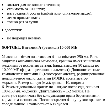
хватает для нескольких человек;
стоимость за 100 штук;
натуральный состав (рыбий жир, оливковое масло);
легко проглатывать;
только раз за сутки.
Недостатки:
не подойдет веганам.
SOFTGEL, Витамин А (ретинол) 10 000 МЕ
Упаковка – белая пластиковая банка объемом 250 мл. Есть
защитная алюминиевая мембрана, крышка имеет защитный
механизм от вскрытия детьми. Банка вмещает 90 капсул по
10.000 МЕ (форма – ретинола пальмитат). Дополнительные
компоненты: витамин Е (токоферола ацетат), рафинированное
подсолнечное масло, желатин (МЖК), ароматизатор
моркови. Размер капсул (мм.): длина – 10, ширина –
6. Рекомендованный прием: по 1 штуке после еды, запивая
100-150 мл. жидкости. Длительность – 1-2 месяца. Не
советуют принимать без консультации врача беременным и
кормящим женщинам. После вскрытия банку нужно хранить в
холодильнике. Стоимость от 698 рублей.