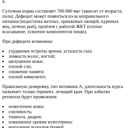
Е.
Суточная норма составляет 700-900 мкг (зависит от возраста,
пола). Дефицит может появиться из-за неправильного
питания (недостатка желтых, оранжевых овощей, куриных
яиц, печени рыб), проблем с работой ЖКТ (плохое
всасывание, усвоение компонентов пищи).
При дефиците возможны:
ухудшение остроты зрения, усталость глаз;
ломкость волос, ногтей;
шелушение кожи;
плохой сон;
снижение памяти;
плохой иммунитет.
Правильную дозировку, тип витамина А, длительность курса
назначает только терапевт, лечащий врач. При избытке
ретинола будут проявления:
пожелтение кожи;
сонливость;
тошнота, диарея;
повышение уровня холестерина;
выпадение волосков бровей.