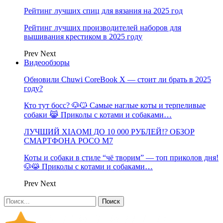
Рейтинг лучших спиц для вязания на 2025 год
Рейтинг лучших производителей наборов для
вышивания крестиком в 2025 году
Prev
Next
Видеообзоры
Обновили Chuwi CoreBook X — стоит ли брать в 2025
году?
Кто тут босс? 🐶😼 Самые наглые коты и терпеливые
собаки 😹 Приколы с котами и собаками…
ЛУЧШИЙ XIAOMI ДО 10 000 РУБЛЕЙ!? ОБЗОР
СМАРТФОНА POCO M7
Коты и собаки в стиле “чё творим” — топ приколов дня!
🐶😹 Приколы с котами и собаками…
Prev
Next