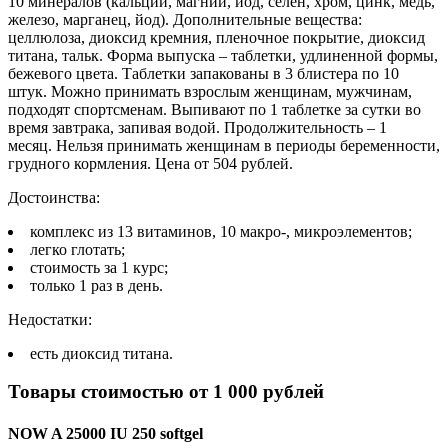
10 минералов (кальций, магний, йод, селен, хром, цинк, медь,
железо, марганец, йод). Дополнительные вещества:
целлюлоза, диоксид кремния, пленочное покрытие, диоксид
титана, тальк. Форма выпуска – таблетки, удлиненной формы,
бежевого цвета. Таблетки запакованы в 3 блистера по 10
штук. Можно принимать взрослым женщинам, мужчинам,
подходят спортсменам. Выпивают по 1 таблетке за сутки во
время завтрака, запивая водой. Продолжительность – 1
месяц. Нельзя принимать женщинам в периоды беременности,
грудного кормления. Цена от 504 рублей.
Достоинства:
комплекс из 13 витаминов, 10 макро-, микроэлементов;
легко глотать;
стоимость за 1 курс;
только 1 раз в день.
Недостатки:
есть диоксид титана.
Товары стоимостью от 1 000 рублей
NOW A 25000 IU 250 softgel