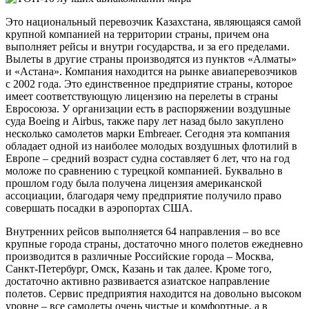
Это национальный перевозчик Казахстана, являющаяся самой
крупной компанией на территории страны, причем она
выполняет рейсы и внутри государства, и за его пределами.
Вылеты в другие страны производятся из пунктов «Алматы»
и «Астана». Компания находится на рынке авиаперевозчиков
с 2002 года. Это единственное предприятие страны, которое
имеет соответствующую лицензию на перелеты в страны
Евросоюза. У организации есть в распоряжении воздушные
суда Boeing и Airbus, также пару лет назад было закуплено
несколько самолетов марки Embreaer. Сегодня эта компания
обладает одной из наиболее молодых воздушных флотилий в
Европе – средний возраст судна составляет 6 лет, что на год
моложе по сравнению с турецкой компанией. Буквально в
прошлом году была получена лицензия американской
ассоциации, благодаря чему предприятие получило право
совершать посадки в аэропортах США.
Внутренних рейсов выполняется 64 направления – во все
крупные города страны, достаточно много полетов ежедневно
производится в различные Российские города – Москва,
Санкт-Петербург, Омск, Казань и так далее. Кроме того,
достаточно активно развивается азиатское направление
полетов. Сервис предприятия находится на довольно высоком
уровне – все самолеты очень чистые и комфортные, а в