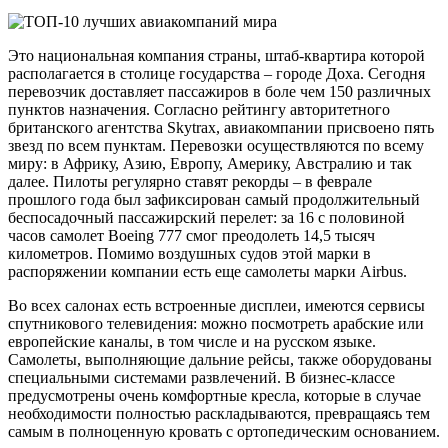
Это национальная компания страны, штаб-квартира которой
располагается в столице государства – городе Доха. Сегодня
перевозчик доставляет пассажиров в боле чем 150 различных
пунктов назначения. Согласно рейтингу авторитетного
британского агентства Skytrax, авиакомпании присвоено пять
звезд по всем пунктам. Перевозки осуществляются по всему
миру: в Африку, Азию, Европу, Америку, Австралию и так
далее. Пилоты регулярно ставят рекорды – в феврале
прошлого года был зафиксирован самый продолжительный
беспосадочный пассажирский перелет: за 16 с половиной
часов самолет Boeing 777 смог преодолеть 14,5 тысяч
километров. Помимо воздушных судов этой марки в
распоряжении компании есть еще самолеты марки Airbus.
Во всех салонах есть встроенные дисплеи, имеются сервисы
спутникового телевидения: можно посмотреть арабские или
европейские каналы, в том числе и на русском языке.
Самолеты, выполняющие дальние рейсы, также оборудованы
специальными системами развлечений. В бизнес-классе
предусмотрены очень комфортные кресла, которые в случае
необходимости полностью раскладываются, превращаясь тем
самым в полноценную кровать с ортопедическим основанием.