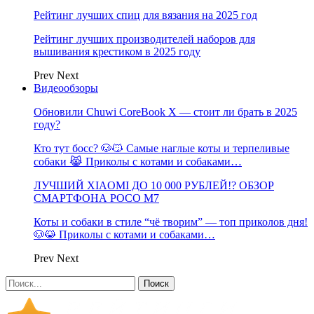
Рейтинг лучших спиц для вязания на 2025 год
Рейтинг лучших производителей наборов для
вышивания крестиком в 2025 году
Prev
Next
Видеообзоры
Обновили Chuwi CoreBook X — стоит ли брать в 2025
году?
Кто тут босс? 🐶😼 Самые наглые коты и терпеливые
собаки 😹 Приколы с котами и собаками…
ЛУЧШИЙ XIAOMI ДО 10 000 РУБЛЕЙ!? ОБЗОР
СМАРТФОНА POCO M7
Коты и собаки в стиле “чё творим” — топ приколов дня!
🐶😹 Приколы с котами и собаками…
Prev
Next