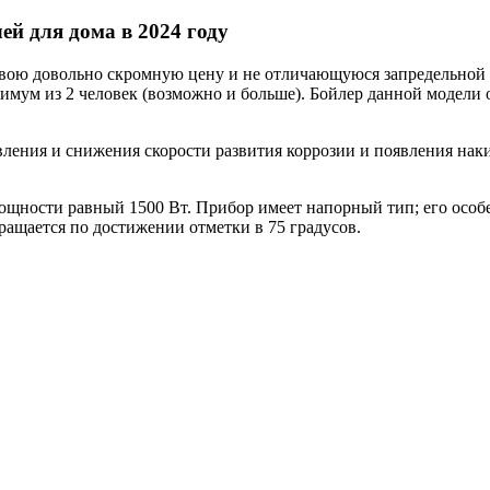
 свою довольно скромную цену и не отличающуюся запредельной
инимум из 2 человек (возможно и больше). Бойлер данной модел
вления и снижения скорости развития коррозии и появления нак
 мощности равный 1500 Вт. Прибор имеет напорный тип; его особ
ащается по достижении отметки в 75 градусов.