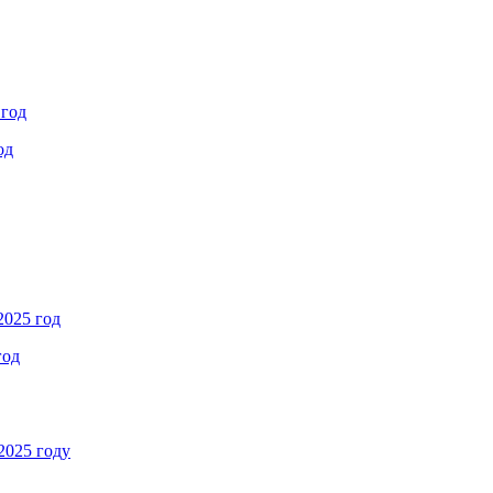
 год
од
2025 год
год
2025 году