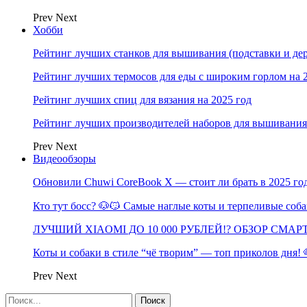
Prev
Next
Хобби
Рейтинг лучших станков для вышивания (подставки и дер
Рейтинг лучших термосов для еды с широким горлом на 
Рейтинг лучших спиц для вязания на 2025 год
Рейтинг лучших производителей наборов для вышивания 
Prev
Next
Видеообзоры
Обновили Chuwi CoreBook X — стоит ли брать в 2025 го
Кто тут босс? 🐶😼 Самые наглые коты и терпеливые со
ЛУЧШИЙ XIAOMI ДО 10 000 РУБЛЕЙ!? ОБЗОР СМА
Коты и собаки в стиле “чё творим” — топ приколов дня!
Prev
Next