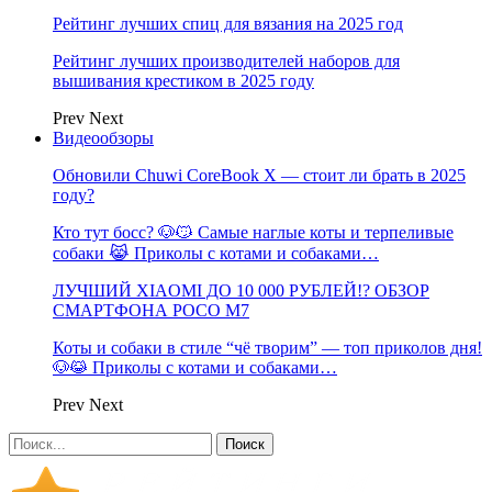
Рейтинг лучших спиц для вязания на 2025 год
Рейтинг лучших производителей наборов для
вышивания крестиком в 2025 году
Prev
Next
Видеообзоры
Обновили Chuwi CoreBook X — стоит ли брать в 2025
году?
Кто тут босс? 🐶😼 Самые наглые коты и терпеливые
собаки 😹 Приколы с котами и собаками…
ЛУЧШИЙ XIAOMI ДО 10 000 РУБЛЕЙ!? ОБЗОР
СМАРТФОНА POCO M7
Коты и собаки в стиле “чё творим” — топ приколов дня!
🐶😹 Приколы с котами и собаками…
Prev
Next