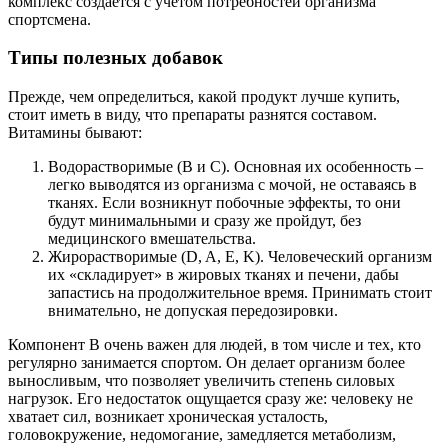
комплекс создается с учетом потребностей организма
спортсмена.
Типы полезных добавок
Прежде, чем определиться, какой продукт лучше купить,
стоит иметь в виду, что препараты разнятся составом.
Витамины бывают:
Водорастворимые (В и С). Основная их особенность –
легко выводятся из организма с мочой, не оставаясь в
тканях. Если возникнут побочные эффекты, то они
будут минимальными и сразу же пройдут, без
медицинского вмешательства.
Жирорастворимые (D, A, E, K). Человеческий организм
их «складирует» в жировых тканях и печени, дабы
запастись на продолжительное время. Принимать стоит
внимательно, не допуская передозировки.
Компонент В очень важен для людей, в том числе и тех, кто
регулярно занимается спортом. Он делает организм более
выносливым, что позволяет увеличить степень силовых
нагрузок. Его недостаток ощущается сразу же: человеку не
хватает сил, возникает хроническая усталость,
головокружение, недомогание, замедляется метаболизм,