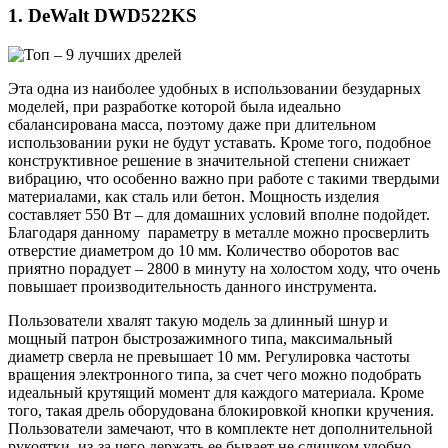
1. DeWalt DWD522KS
Эта одна из наиболее удобных в использовании безударных
моделей, при разработке которой была идеально
сбалансирована масса, поэтому даже при длительном
использовании руки не будут уставать. Кроме того, подобное
конструктивное решение в значительной степени снижает
вибрацию, что особенно важно при работе с такими твердыми
материалами, как сталь или бетон. Мощность изделия
составляет 550 Вт – для домашних условий вполне подойдет.
Благодаря данному параметру в металле можно просверлить
отверстие диаметром до 10 мм. Количество оборотов вас
приятно порадует – 2800 в минуту на холостом ходу, что очень
повышает производительность данного инструмента.
Пользователи хвалят такую модель за длинный шнур и
мощный патрон быстрозажимного типа, максимальный
диаметр сверла не превышает 10 мм. Регулировка частоты
вращения электронного типа, за счет чего можно подобрать
идеальный крутящий момент для каждого материала. Кроме
того, такая дрель оборудована блокировкой кнопки кручения.
Пользователи замечают, что в комплекте нет дополнительной
рукоятки, из-за чего держать ее бывает не слишком удобно.