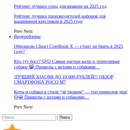
Рейтинг лучших спиц для вязания на 2025 год
Рейтинг лучших производителей наборов для
вышивания крестиком в 2025 году
Prev
Next
Видеообзоры
Обновили Chuwi CoreBook X — стоит ли брать в 2025
году?
Кто тут босс? 🐶😼 Самые наглые коты и терпеливые
собаки 😹 Приколы с котами и собаками…
ЛУЧШИЙ XIAOMI ДО 10 000 РУБЛЕЙ!? ОБЗОР
СМАРТФОНА POCO M7
Коты и собаки в стиле “чё творим” — топ приколов дня!
🐶😹 Приколы с котами и собаками…
Prev
Next