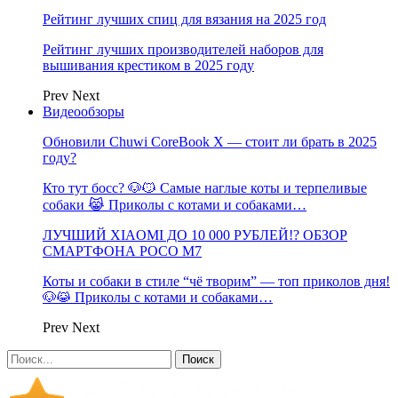
Рейтинг лучших спиц для вязания на 2025 год
Рейтинг лучших производителей наборов для
вышивания крестиком в 2025 году
Prev
Next
Видеообзоры
Обновили Chuwi CoreBook X — стоит ли брать в 2025
году?
Кто тут босс? 🐶😼 Самые наглые коты и терпеливые
собаки 😹 Приколы с котами и собаками…
ЛУЧШИЙ XIAOMI ДО 10 000 РУБЛЕЙ!? ОБЗОР
СМАРТФОНА POCO M7
Коты и собаки в стиле “чё творим” — топ приколов дня!
🐶😹 Приколы с котами и собаками…
Prev
Next