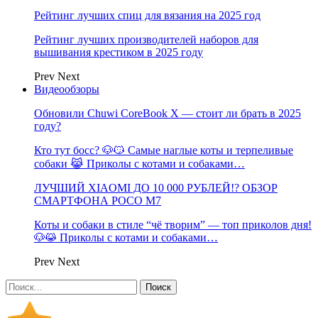
Рейтинг лучших спиц для вязания на 2025 год
Рейтинг лучших производителей наборов для
вышивания крестиком в 2025 году
Prev
Next
Видеообзоры
Обновили Chuwi CoreBook X — стоит ли брать в 2025
году?
Кто тут босс? 🐶😼 Самые наглые коты и терпеливые
собаки 😹 Приколы с котами и собаками…
ЛУЧШИЙ XIAOMI ДО 10 000 РУБЛЕЙ!? ОБЗОР
СМАРТФОНА POCO M7
Коты и собаки в стиле “чё творим” — топ приколов дня!
🐶😹 Приколы с котами и собаками…
Prev
Next